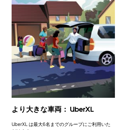
より大きな車両： UberXL
グ
UberXL は最大6名までのグループにご利用いた
友人