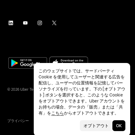
このウェブサイトでは、サードパーティ
Cookie を使用してユーザーと関連する広告を
配信し、ユーザーの位置情報を記憶してパー
ソナライズを行っています。下の [オプトアウ
©
2026
Uber Technologies Inc.
ト] ボタンを選択すると、このような Cookie
をオプトアウトできます。Uber アカウントを
お持ちの場合、データの「販売」または「共
有」を
こちら
からオプトアウトできます。
プライバシー
アクセシビリティ
利用条件
オプトアウト
OK