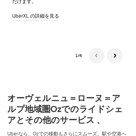
だけます。
自で
UberXL の詳細を見る
グル
1/4
オーヴェルニュ＝ローヌ＝ア
ルプ地域圏Ozでのライドシェ
アとその他のサービス 、
Uberなら、Ozでの移動もさらにスムーズ。駅や空港へ