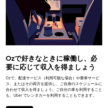
日
付
を
選
択
し
ま
す。
ESC
ボ
タ
Ozで好きなときに稼働し、必
ン
で
要に応じて収入を得ましょう
カ
レ
ン
Ozで、配達サービス（利用可能な場合）や乗車サービ
ダ
ス、またはその両方を提供し、ご自身のスケジュールに
ー
合わせて収入を得ましょう。ご自分の車を利用すること
を
も、Uber でレンタカーを利用することもできます。
閉
じ
ま