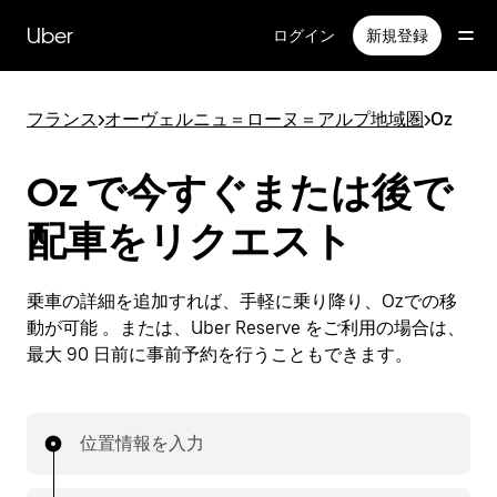
メ
イ
Uber
ログイン
新規登録
ン
コ
ン
フランス
>
オーヴェルニュ＝ローヌ＝アルプ地域圏
>
Oz
テ
ン
ツ
Oz で今すぐまたは後で
へ
ス
配車をリクエスト
キ
ッ
プ
乗車の詳細を追加すれば、手軽に乗り降り、Ozでの移
動が可能 。または、Uber Reserve をご利用の場合は、
最大 90 日前に事前予約を行うこともできます。
位置情報を入力