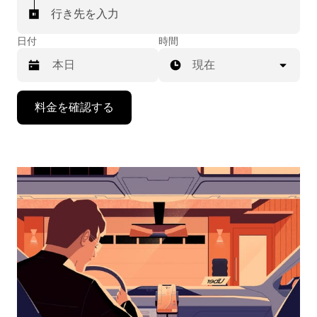
行き先を入力
日付
時間
現在
下
料金を確認する
矢
印
キ
ー
で
カ
レ
ン
ダ
ー
を
操
作
し、