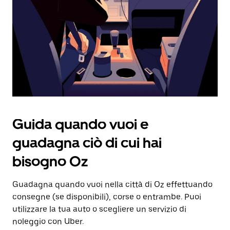
Utilizza
il
pulsante
Esc
per
chiudere
il
calendario.
Guida quando vuoi e
guadagna ciò di cui hai
bisogno Oz
Guadagna quando vuoi nella città di Oz effettuando
consegne (se disponibili), corse o entrambe. Puoi
utilizzare la tua auto o scegliere un servizio di
noleggio con Uber.