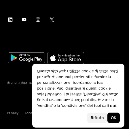
Questo sito web utilizza cookie di terze parti
per offrirti annunci pertinenti e fornire la
personalizzazione ricordando la tua
©
2026
Uber Technologies Inc.
posizione. Puoi disattivare questi cookie
selezionando il pulsante "Disattiva" qui sotto.
Se hai un account Uber, puoi disattivare la
"vendita" o la "condivisione" dei tuoi dati
qui
.
Privacy
Accessibilità
Termini e condizioni
Rifiuta
OK