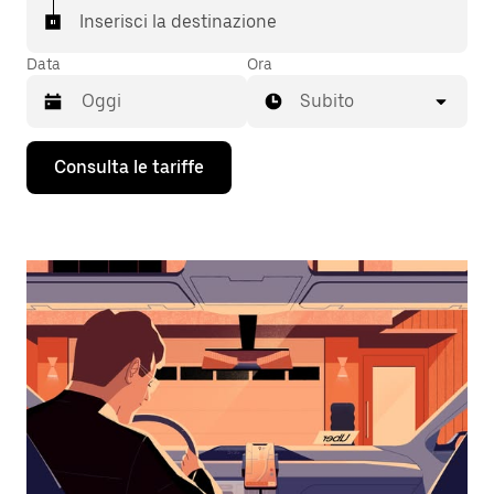
Inserisci la destinazione
Data
Ora
Subito
Utilizza
Consulta le tariffe
il
tasto
con
la
freccia
verso
il
basso
per
interagire
con
il
calendario
e
selezionare
una
data.