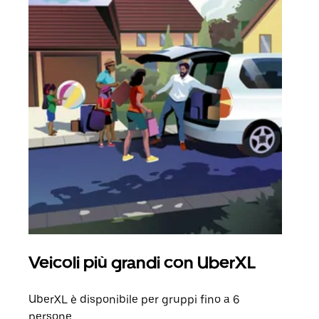
Veicoli più grandi con UberXL
Cor
UberXL è disponibile per gruppi fino a 6
Quand
persone.
grup