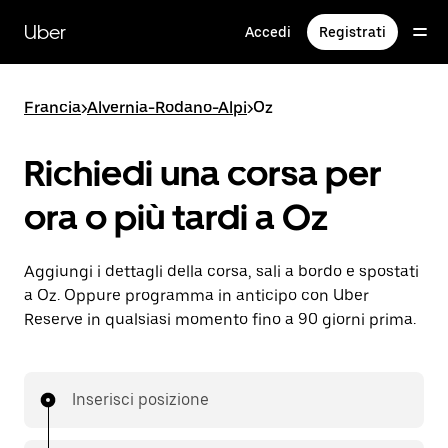
Passa
al
Uber
Accedi
Registrati
contenuto
principale
Francia
>
Alvernia-Rodano-Alpi
>
Oz
Richiedi una corsa per
ora o più tardi a Oz
Aggiungi i dettagli della corsa, sali a bordo e spostati
a Oz. Oppure programma in anticipo con Uber
Reserve in qualsiasi momento fino a 90 giorni prima.
Inserisci posizione