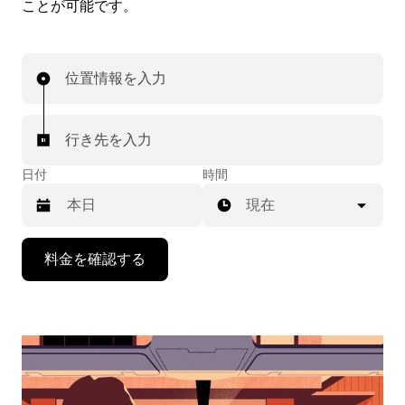
ことが可能です。
位置情報を入力
行き先を入力
日付
時間
現在
下
料金を確認する
矢
印
キ
ー
で
カ
レ
ン