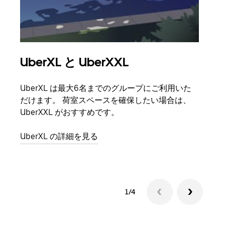
UberXL と UberXXL
グ
UberXL は最大6名までのグループにご利用いた
友人
だけます。 荷室スペースを確保したい場合は、
自で
UberXXL がおすすめです。
グル
UberXL の詳細を見る
1/4