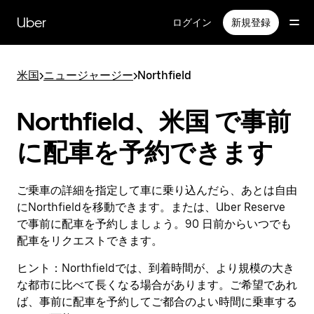
メ
イ
Uber
ログイン
新規登録
ン
コ
ン
米国
>
ニュージャージー
>
Northfield
テ
ン
ツ
Northfield、米国 で事前
へ
ス
に配車を予約できます
キ
ッ
プ
ご乗車の詳細を指定して車に乗り込んだら、あとは自由
にNorthfieldを移動できます。または、Uber Reserve
で事前に配車を予約しましょう。90 日前からいつでも
配車をリクエストできます。
ヒント：
Northfieldでは、到着時間が、より規模の大き
な都市に比べて長くなる場合があります。ご希望であれ
ば、事前に配車を予約してご都合のよい時間に乗車する