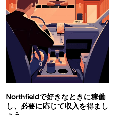
ダ
ー
を
操
作
し、
日
付
を
選
択
し
ま
す。
ESC
ボ
タ
Northfieldで好きなときに稼働
ン
で
し、必要に応じて収入を得まし
カ
レ