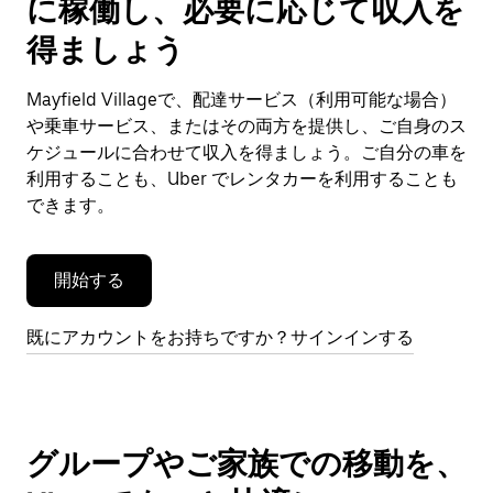
に稼働し、必要に応じて収入を
カ
レ
得ましょう
ン
ダ
Mayfield Villageで、配達サービス（利用可能な場合）
ー
や乗車サービス、またはその両方を提供し、ご自身のス
を
閉
ケジュールに合わせて収入を得ましょう。ご自分の車を
じ
利用することも、Uber でレンタカーを利用することも
ま
できます。
す。
開始する
既にアカウントをお持ちですか？サインインする
グループやご家族での移動を、