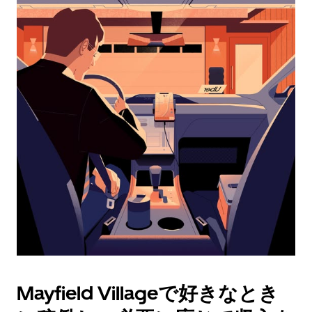
レ
ン
ダ
ー
を
操
作
し、
日
付
を
選
択
し
ま
す。
ESC
ボ
タ
Mayfield Villageで好きなとき
ン
で