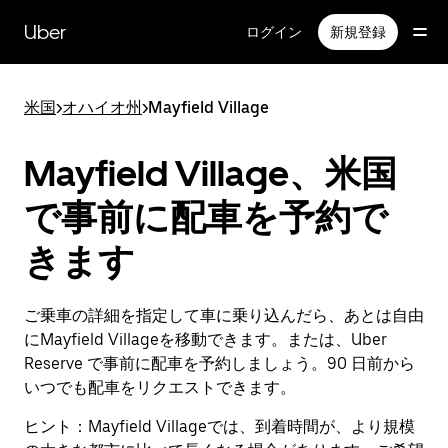
メ
イ
Uber
ログイン
新規登録
ン
コ
ン
米国
>
オハイオ州
>
Mayfield Village
テ
ン
ツ
Mayfield Village、米国
へ
ス
で事前に配車を予約で
キ
ッ
きます
プ
ご乗車の詳細を指定して車に乗り込んだら、あとは自由
にMayfield Villageを移動できます。または、Uber
Reserve で事前に配車を予約しましょう。90 日前から
いつでも配車をリクエストできます。
ヒント：
Mayfield Villageでは、到着時間が、より規模