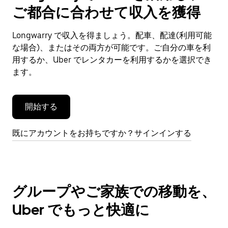
で
ご都合に合わせて収入を獲得
カ
レ
ン
Longwarry で収入を得ましょう。配車、配達(利用可能
ダ
な場合)、またはその両方が可能です。ご自分の車を利
ー
用するか、Uber でレンタカーを利用するかを選択でき
を
ます。
閉
じ
ま
開始する
す。
既にアカウントをお持ちですか？サインインする
グループやご家族での移動を、
Uber でもっと快適に