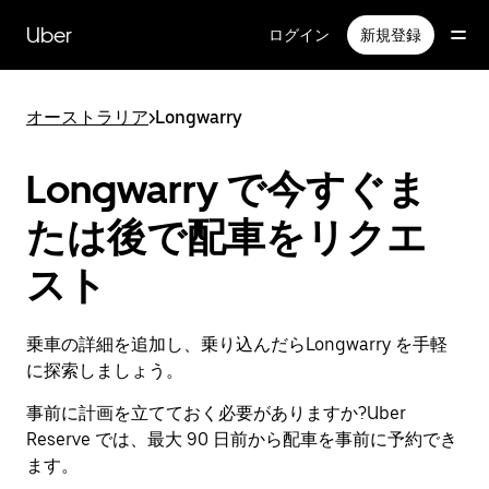
メ
イ
Uber
ログイン
新規登録
ン
コ
ン
オーストラリア
>
Longwarry
テ
ン
ツ
Longwarry で今すぐま
へ
ス
たは後で配車をリクエ
キ
ッ
スト
プ
乗車の詳細を追加し、乗り込んだらLongwarry を手軽
に探索しましょう。
事前に計画を立てておく必要がありますか?Uber
Reserve では、最大 90 日前から配車を事前に予約でき
ます。