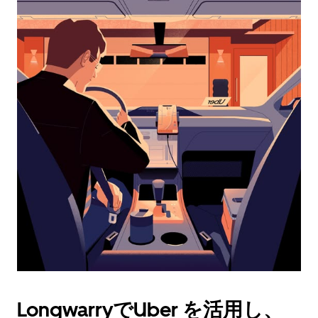
カ
レ
ン
ダ
ー
を
操
作
し、
日
付
を
選
択
し
ま
す。
ESC
ボ
タ
LongwarryでUber を活用し、
ン