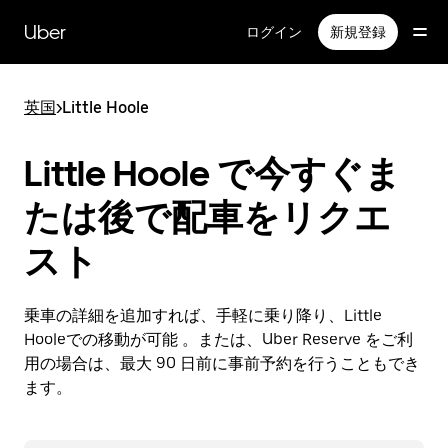
メ
イ
Uber
ログイン
新規登録
ン
コ
ン
英国
>
Little Hoole
テ
ン
ツ
Little Hoole で今すぐま
へ
ス
たは後で配車をリクエ
キ
ッ
スト
プ
乗車の詳細を追加すれば、手軽に乗り降り、Little
Hooleでの移動が可能 。または、Uber Reserve をご利
用の場合は、最大 90 日前に事前予約を行うこともでき
ます。