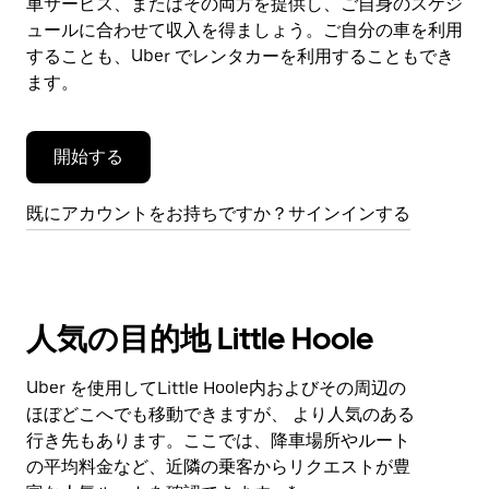
車サービス、またはその両方を提供し、ご自身のスケジ
を
閉
ュールに合わせて収入を得ましょう。ご自分の車を利用
じ
することも、Uber でレンタカーを利用することもでき
ま
ます。
す。
開始する
既にアカウントをお持ちですか？サインインする
人気の目的地 Little Hoole
Uber を使用してLittle Hoole内およびその周辺の
ほぼどこへでも移動できますが、 より人気のある
行き先もあります。ここでは、降車場所やルート
の平均料金など、近隣の乗客からリクエストが豊