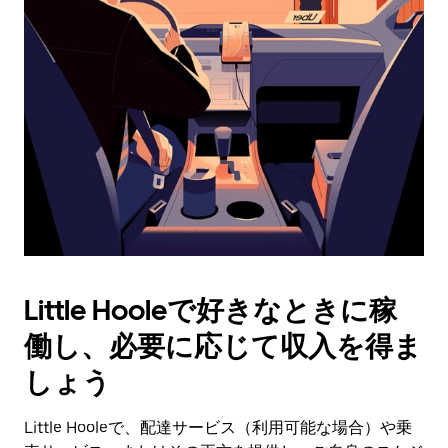
操
作
し、
日
付
を
選
択
し
ま
す。
ESC
ボ
タ
Little Hooleで好きなときに稼
ン
で
働し、必要に応じて収入を得ま
カ
レ
しょう
ン
ダ
Little Hooleで、配達サービス（利用可能な場合）や乗
ー