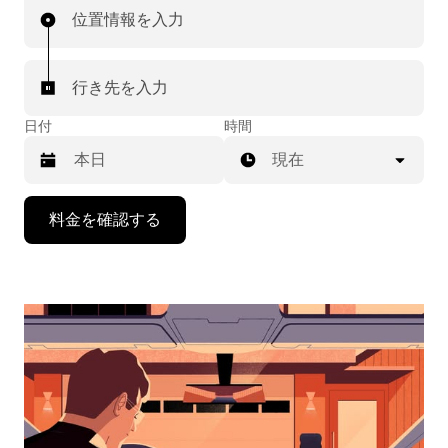
位置情報を入力
行き先を入力
日付
時間
現在
下
料金を確認する
矢
印
キ
ー
で
カ
レ
ン
ダ
ー
を