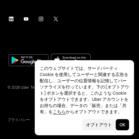
このウェブサイトでは、サードパーティ
Cookie を使用してユーザーと関連する広告を
配信し、ユーザーの位置情報を記憶してパー
ソナライズを行っています。下の [オプトアウ
©
2026
Uber Technologies Inc.
ト] ボタンを選択すると、このような Cookie
をオプトアウトできます。Uber アカウントを
お持ちの場合、データの「販売」または「共
有」を
こちら
からオプトアウトできます。
プライバシー
アクセシビリティ
利用条件
オプトアウト
OK