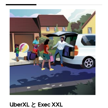
UberXL と Exec XXL
グ