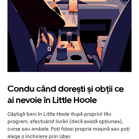
în
jos.
Închide
calendarul
apăsând
pe
butonul
Escape.
Condu când dorești și obții ce
ai nevoie în Little Hoole
Câștigă bani în Little Hoole după propriul tău
program, efectuând livrări (dacă există opțiunea),
curse sau ambele. Poți folosi propria mașină sau poți
alege o închiriere prin Uber.