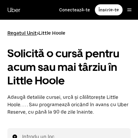
Accesează
direct
Uber
Conectează-te
Înscrie-te
conținutul
principal
Regatul Unit
>
Little Hoole
Solicită o cursă pentru
acum sau mai târziu în
Little Hoole
Adaugă detaliile cursei, urcă și călătorește Little
Hoole. . . . Sau programează oricând în avans cu Uber
Reserve, cu până la 90 de zile înainte.
Introdu un loc