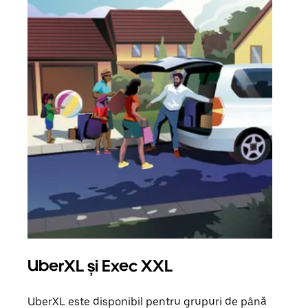
UberXL și Exec XXL
Căl
UberXL este disponibil pentru grupuri de până
Când 