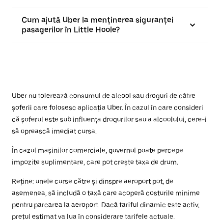
Cum ajută Uber la menținerea siguranței
pasagerilor în Little Hoole?
Uber nu tolerează consumul de alcool sau droguri de către
șoferii care folosesc aplicația Uber. În cazul în care consideri
că șoferul este sub influența drogurilor sau a alcoolului, cere-i
să oprească imediat cursa.
În cazul mașinilor comerciale, guvernul poate percepe
impozite suplimentare, care pot crește taxa de drum.
Reține: unele curse către și dinspre aeroport pot, de
asemenea, să includă o taxă care acoperă costurile minime
pentru parcarea la aeroport. Dacă tariful dinamic este activ,
prețul estimat va lua în considerare tarifele actuale.