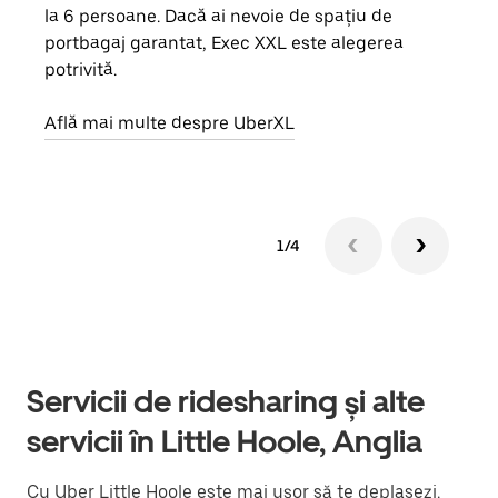
la 6 persoane. Dacă ai nevoie de spațiu de
de g
portbagaj garantat, Exec XXL este alegerea
prop
potrivită.
Află
Află mai multe despre UberXL
1/4
Servicii de ridesharing și alte
servicii în Little Hoole, Anglia
Cu Uber Little Hoole este mai ușor să te deplasezi.