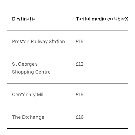
Destinația
Tariful mediu cu UberX*
Preston Railway Station
£15
St George’s
£12
Shopping Centre
Centenary Mill
£15
The Exchange
£16