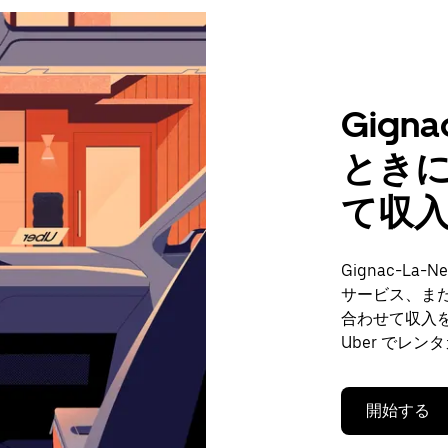
Gign
とき
て収
Gignac-L
サービス、ま
合わせて収入
Uber でレ
開始する