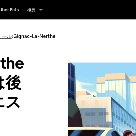
Uber Eats
概要
ュール
>
Gignac-La-Nerthe
the
は後
エス