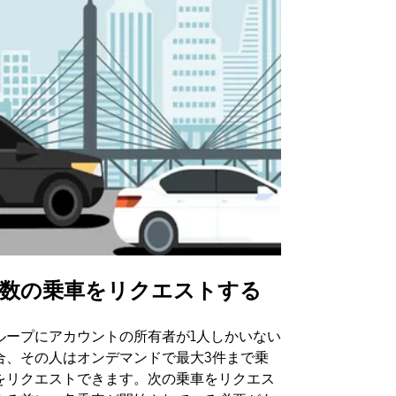
数の乗車をリクエストする
Uber Shu
ループにアカウントの所有者が1人しかいない
Uber Sh
合、その人はオンデマンドで最大3件まで乗
のイベント
をリクエストできます。次の乗車をリクエス