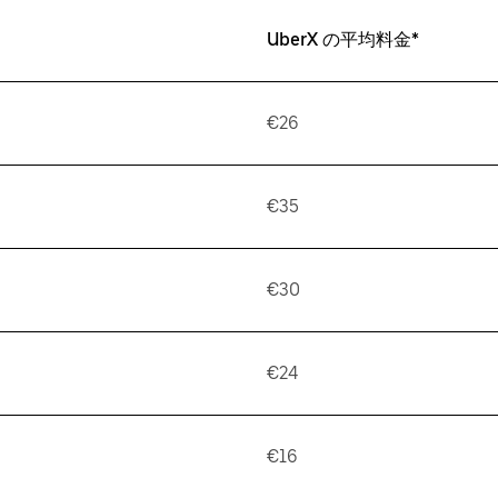
UberX の平均料金*
€26
€35
€30
€24
€16