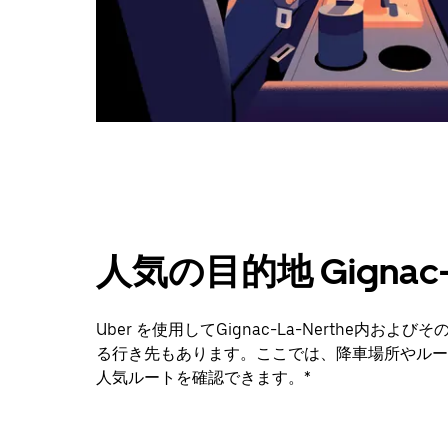
カ
レ
ン
ダ
ー
を
閉
じ
ま
す。
人気の目的地 Gignac-L
Uber を使用してGignac-La-Nerthe内
る行き先もあります。ここでは、降車場所やルー
人気ルートを確認できます。*