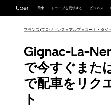
メ
Uber
イ
乗車
ドライブを提供する
ビジネス
ン
コ
ン
テ
フランス
>
プロヴァンス＝アルプ＝コート・ダジ
ン
ツ
へ
Gignac-La-Ner
ス
キ
ッ
で今すぐまた
プ
で配車をリク
ト