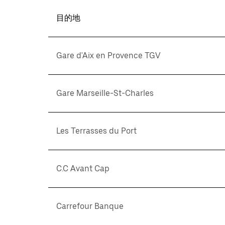
目的地
Gare d'Aix en Provence TGV
Gare Marseille-St-Charles
Les Terrasses du Port
C.C Avant Cap
Carrefour Banque