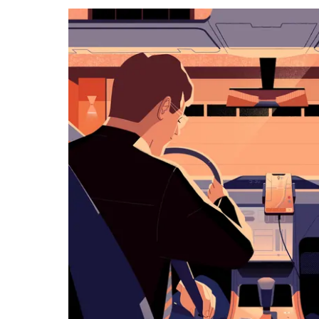
カ
レ
ン
ダ
ー
を
操
作
し、
日
付
を
選
択
し
ま
す。
ESC
ボ
タ
ン
で