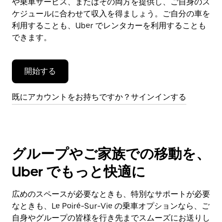
や乗車サービス、またはその両方を提供し、ご自身のス
を
閉
ケジュールに合わせて収入を得ましょう。ご自分の車を
じ
利用することも、Uber でレンタカーを利用することも
ま
できます。
す。
開始する
既にアカウントをお持ちですか？サインインする
グループやご家族での移動を、
Uber でもっと快適に
広めのスペースが必要なときも、特別なサポートが必要
なときも、Le Poiré-Sur-Vie の乗車オプションなら、ご
自身やグループの皆様を行き先までスムーズにお送りし