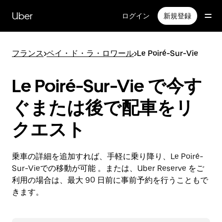
メ
イ
Uber
ログイン
新規登録
ン
コ
ン
フランス
>
ペイ・ド・ラ・ロワール
>
Le Poiré-Sur-Vie
テ
ン
ツ
Le Poiré-Sur-Vie で今す
へ
ス
ぐまたは後で配車をリ
キ
ッ
クエスト
プ
乗車の詳細を追加すれば、手軽に乗り降り、Le Poiré-
Sur-Vieでの移動が可能 。または、Uber Reserve をご
利用の場合は、最大 90 日前に事前予約を行うこともで
きます。