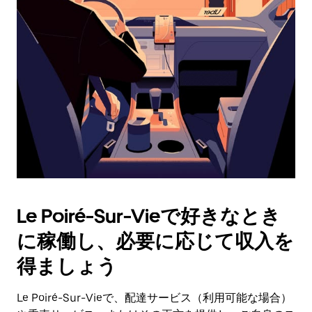
操
作
し、
日
付
を
選
択
し
ま
す。
ESC
ボ
タ
Le Poiré-Sur-Vieで好きなとき
ン
で
に稼働し、必要に応じて収入を
カ
レ
得ましょう
ン
ダ
Le Poiré-Sur-Vieで、配達サービス（利用可能な場合）
ー