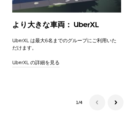
より大きな車両： UberXL
グ
UberXL は最大6名までのグループにご利用いた
友人
だけます。
自で
UberXL の詳細を見る
グル
1/4