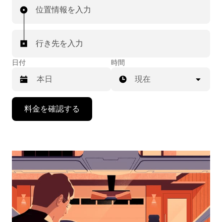
位置情報を入力
行き先を入力
日付
時間
現在
下
料金を確認する
矢
印
キ
ー
で
カ
レ
ン
ダ
ー
を