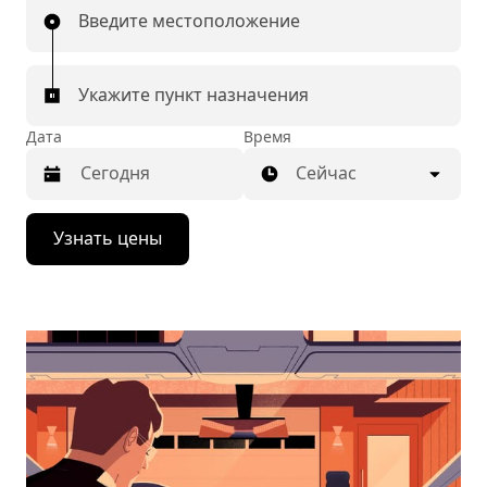
Введите местоположение
Укажите пункт назначения
Дата
Время
Сейчас
Нажмите
Узнать цены
стрелку
вниз,
чтобы
перейти
к
календарю
и
выбрать
дату.
Чтобы
закрыть
календарь,
нажмите