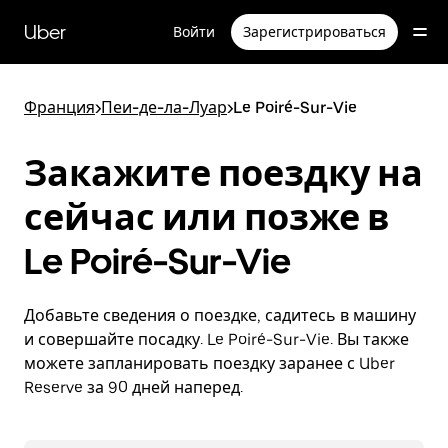
Пропустить
и
Uber
Войти
Зарегистрироваться
перейти
к
основному
содержимому
Франция
>
Пеи-де-ла-Луар
>
Le Poiré-Sur-Vie
Закажите поездку на
сейчас или позже в
Le Poiré-Sur-Vie
Добавьте сведения о поездке, садитесь в машину
и совершайте посадку. Le Poiré-Sur-Vie. Вы также
можете запланировать поездку заранее с Uber
Reserve за 90 дней наперед.