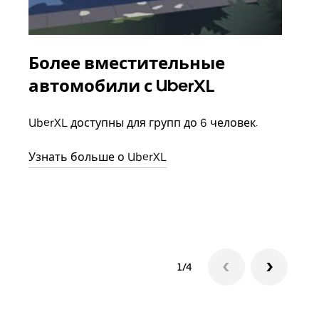
Более вместительные
Гр
автомобили с UberXL
Когд
семь
UberXL доступны для групп до 6 человек.
выбр
назн
Узнать больше о UberXL
Узна
1/4