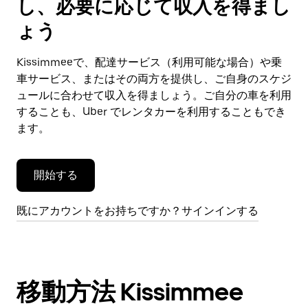
し、必要に応じて収入を得まし
カ
レ
ょう
ン
ダ
Kissimmeeで、配達サービス（利用可能な場合）や乗
ー
車サービス、またはその両方を提供し、ご自身のスケジ
を
閉
ュールに合わせて収入を得ましょう。ご自分の車を利用
じ
することも、Uber でレンタカーを利用することもでき
ま
ます。
す。
開始する
既にアカウントをお持ちですか？サインインする
移動方法 Kissimmee