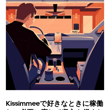
レ
ン
ダ
ー
を
操
作
し、
日
付
を
選
択
し
ま
す。
ESC
ボ
タ
Kissimmeeで好きなときに稼働
ン
で