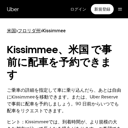
メ
イ
Uber
ログイン
新規登録
ン
コ
ン
米国
>
フロリダ州
>
Kissimmee
テ
ン
ツ
Kissimmee、米国 で事
へ
ス
前に配車を予約できま
キ
ッ
す
プ
ご乗車の詳細を指定して車に乗り込んだら、あとは自由
にKissimmeeを移動できます。または、Uber Reserve
で事前に配車を予約しましょう。90 日前からいつでも
配車をリクエストできます。
ヒント：
Kissimmeeでは、到着時間が、より規模の大