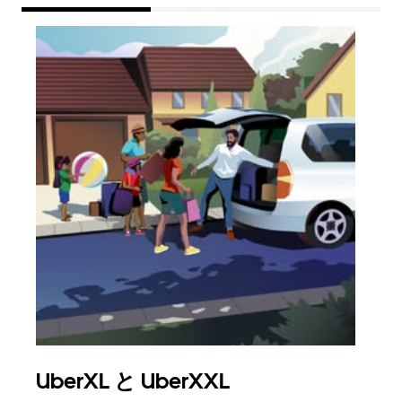
UberXL と UberXXL
グ