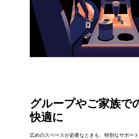
タ
ン
で
カ
レ
ン
ダ
ー
を
閉
じ
ま
す。
グループやご家族での
快適に
広めのスペースが必要なときも、特別なサポートが必