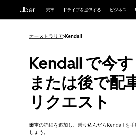
メ
Uber
イ
乗車
ドライブを提供する
ビジネス
ン
コ
ン
テ
オーストラリア
>
Kendall
ン
ツ
へ
Kendall で今
ス
キ
ッ
または後で配
プ
リクエスト
乗車の詳細を追加し、乗り込んだらKendall を
しょう。