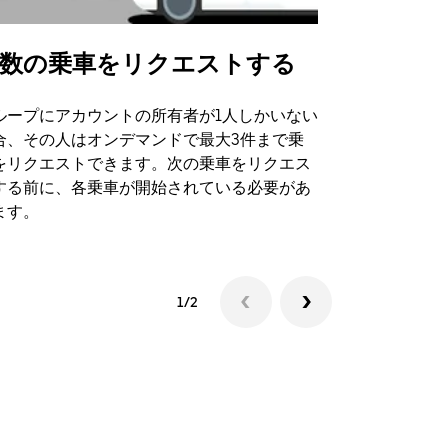
数の乗車をリクエストする
Uber Shu
ループにアカウントの所有者が1人しかいない
Uber Sh
合、その人はオンデマンドで最大3件まで乗
のイベント
をリクエストできます。次の乗車をリクエス
する前に、各乗車が開始されている必要があ
シャトルの
ます。
1/2