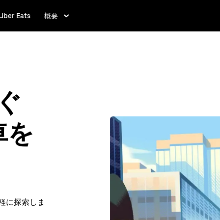
Uber Eats
概要
すぐ
車を
手軽に探索しま