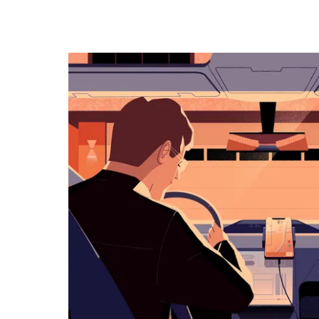
キ
ー
で
カ
レ
ン
ダ
ー
を
操
作
し、
日
付
を
選
択
し
ま
す。
ESC
ボ