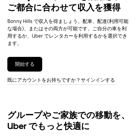
で
ご都合に合わせて収入を獲得
カ
レ
ン
Bonny Hills で収入を得ましょう。配車、配達(利用可能
ダ
な場合)、またはその両方が可能です。ご自分の車を利
ー
用するか、Uber でレンタカーを利用するかを選択でき
を
ます。
閉
じ
ま
開始する
す。
既にアカウントをお持ちですか？サインインする
グループやご家族での移動を、
Uber でもっと快適に