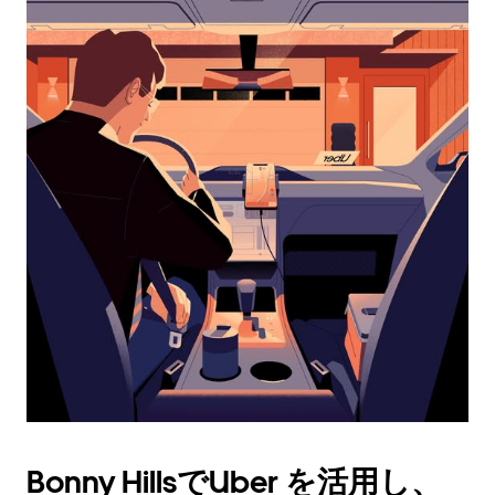
カ
レ
ン
ダ
ー
を
操
作
し、
日
付
を
選
択
し
ま
す。
ESC
ボ
タ
Bonny HillsでUber を活用し、
ン