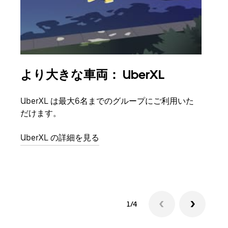
より大きな車両： UberXL
グ
UberXL は最大6名までのグループにご利用いた
友人
だけます。
自で
UberXL の詳細を見る
グル
1/4