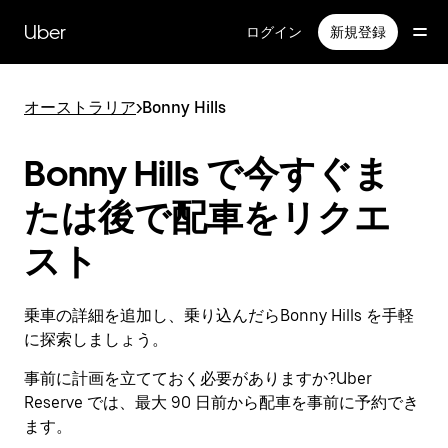
メ
イ
Uber
ログイン
新規登録
ン
コ
ン
オーストラリア
>
Bonny Hills
テ
ン
ツ
Bonny Hills で今すぐま
へ
ス
たは後で配車をリクエ
キ
ッ
スト
プ
乗車の詳細を追加し、乗り込んだらBonny Hills を手軽
に探索しましょう。
事前に計画を立てておく必要がありますか?Uber
Reserve では、最大 90 日前から配車を事前に予約でき
ます。