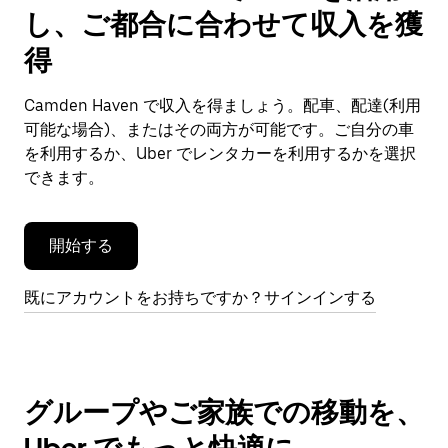
で
し、ご都合に合わせて収入を獲
カ
レ
得
ン
ダ
Camden Haven で収入を得ましょう。配車、配達(利用
ー
可能な場合)、またはその両方が可能です。ご自分の車
を
閉
を利用するか、Uber でレンタカーを利用するかを選択
じ
できます。
ま
す。
開始する
既にアカウントをお持ちですか？サインインする
グループやご家族での移動を、