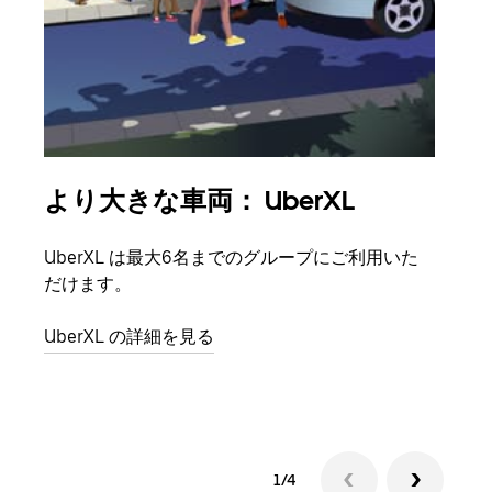
より大きな車両： UberXL
グ
UberXL は最大6名までのグループにご利用いた
友人
だけます。
自で
UberXL の詳細を見る
グル
1/4