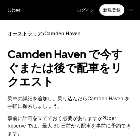
メ
イ
Uber
ログイン
新規登録
ン
コ
ン
オーストラリア
>
Camden Haven
テ
ン
ツ
Camden Haven で今す
へ
ス
ぐまたは後で配車をリ
キ
ッ
クエスト
プ
乗車の詳細を追加し、乗り込んだらCamden Haven を
手軽に探索しましょう。
事前に計画を立てておく必要がありますか?Uber
Reserve では、最大 90 日前から配車を事前に予約でき
ます。