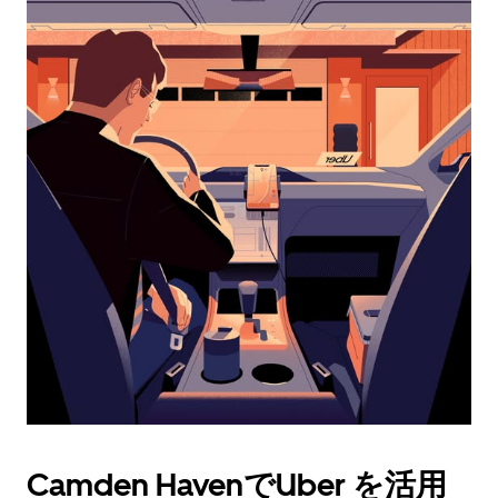
カ
レ
ン
ダ
ー
を
操
作
し、
日
付
を
選
択
し
ま
す。
ESC
ボ
タ
Camden HavenでUber を活用
ン