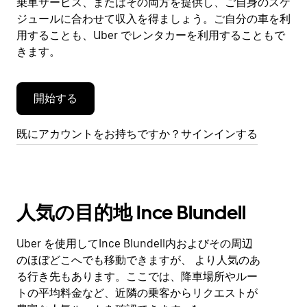
乗車サービス、またはその両方を提供し、ご自身のスケ
を
閉
ジュールに合わせて収入を得ましょう。ご自分の車を利
じ
用することも、Uber でレンタカーを利用することもで
ま
きます。
す。
開始する
既にアカウントをお持ちですか？サインインする
人気の目的地 Ince Blundell
Uber を使用してInce Blundell内およびその周辺
のほぼどこへでも移動できますが、 より人気のあ
る行き先もあります。ここでは、降車場所やルー
トの平均料金など、近隣の乗客からリクエストが