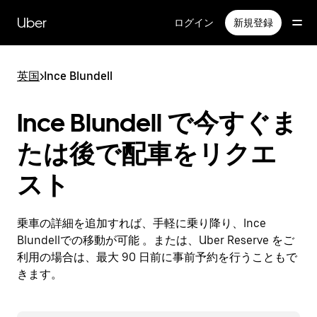
メ
イ
Uber
ログイン
新規登録
ン
コ
ン
英国
>
Ince Blundell
テ
ン
ツ
Ince Blundell で今すぐま
へ
ス
たは後で配車をリクエ
キ
ッ
スト
プ
乗車の詳細を追加すれば、手軽に乗り降り、Ince
Blundellでの移動が可能 。または、Uber Reserve をご
利用の場合は、最大 90 日前に事前予約を行うこともで
きます。