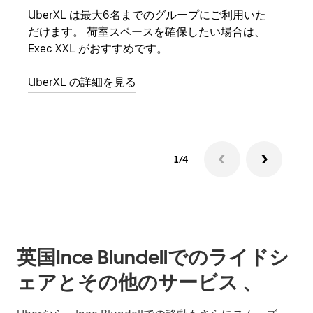
UberXL は最大6名までのグループにご利用いた
友人
だけます。 荷室スペースを確保したい場合は、
自で
Exec XXL がおすすめです。
グル
UberXL の詳細を見る
1/4
英国Ince Blundellでのライドシ
ェアとその他のサービス 、