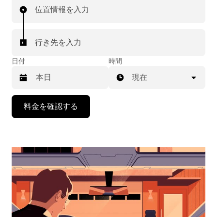
位置情報を入力
行き先を入力
日付
時間
現在
下
料金を確認する
矢
印
キ
ー
で
カ
レ
ン
ダ
ー
を