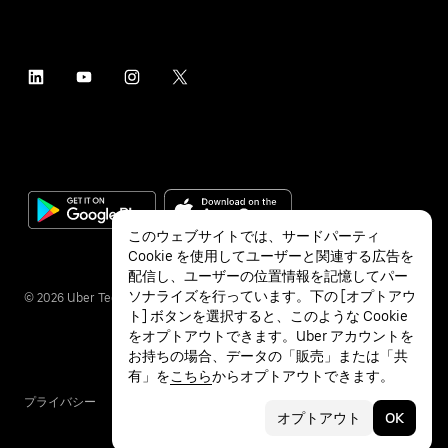
このウェブサイトでは、サードパーティ
Cookie を使用してユーザーと関連する広告を
配信し、ユーザーの位置情報を記憶してパー
ソナライズを行っています。下の [オプトアウ
©
2026
Uber Technologies Inc.
ト] ボタンを選択すると、このような Cookie
をオプトアウトできます。Uber アカウントを
お持ちの場合、データの「販売」または「共
有」を
こちら
からオプトアウトできます。
プライバシー
アクセシビリティ
利用条件
オプトアウト
OK