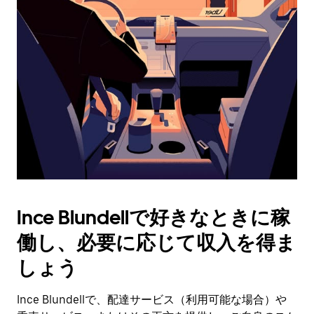
操
作
し、
日
付
を
選
択
し
ま
す。
ESC
ボ
タ
Ince Blundellで好きなときに稼
ン
で
働し、必要に応じて収入を得ま
カ
レ
しょう
ン
ダ
Ince Blundellで、配達サービス（利用可能な場合）や
ー