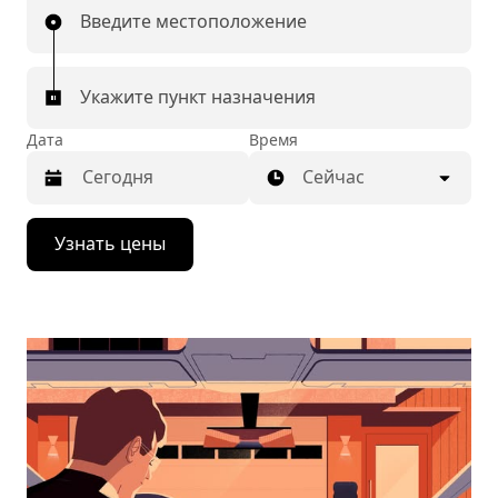
Введите местоположение
Укажите пункт назначения
Дата
Время
Сейчас
Нажмите
Узнать цены
стрелку
вниз,
чтобы
перейти
к
календарю
и
выбрать
дату.
Чтобы
закрыть
календарь,
нажмите