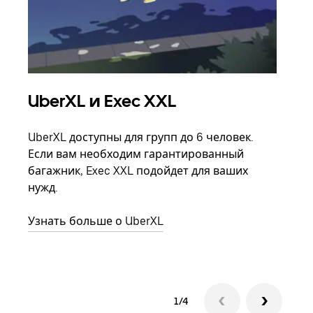
UberXL и Exec XXL
Гр
UberXL доступны для групп до 6 человек.
Когд
Если вам необходим гарантированный
семь
багажник, Exec XXL подойдет для ваших
выбр
нужд.
назн
Узнать больше о UberXL
Узна
1/4