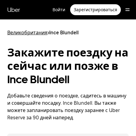
Пропустить
и
Uber
Войти
Зарегистрироваться
перейти
к
основному
содержимому
Великобритания
>
Ince Blundell
Закажите поездку на
сейчас или позже в
Ince Blundell
Добавьте сведения о поездке, садитесь в машину
и совершайте посадку. Ince Blundell. Вы также
можете запланировать поездку заранее с Uber
Reserve за 90 дней наперед.