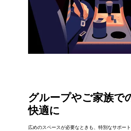
タ
ン
で
カ
レ
ン
ダ
ー
を
閉
じ
ま
す。
グループやご家族での
快適に
広めのスペースが必要なときも、特別なサポートが必