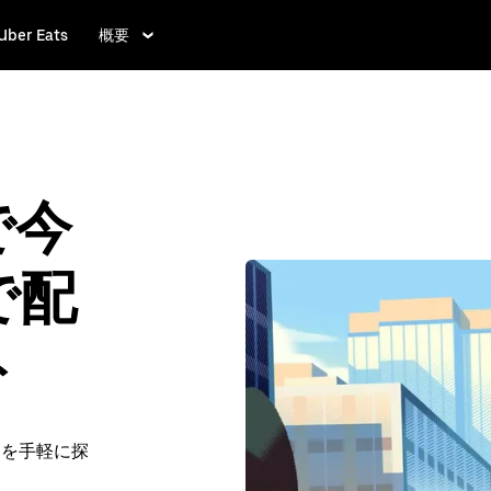
Uber Eats
概要
 で今
で配
ト
 を手軽に探