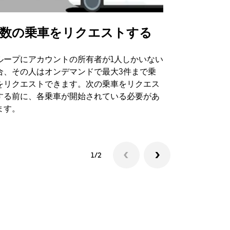
数の乗車をリクエストする
Uber Shu
ループにアカウントの所有者が1人しかいない
Uber Sh
合、その人はオンデマンドで最大3件まで乗
のイベント
をリクエストできます。次の乗車をリクエス
する前に、各乗車が開始されている必要があ
シャトルの
ます。
1/2