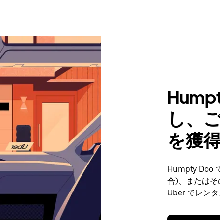
Hump
し、
を獲
Humpty D
合)、または
Uber でレ