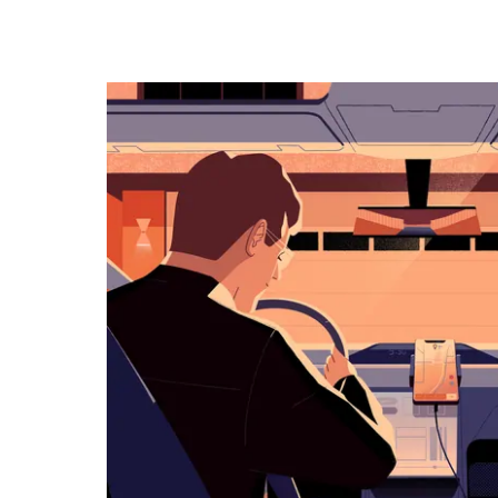
キ
ー
で
カ
レ
ン
ダ
ー
を
操
作
し、
日
付
を
選
択
し
ま
す。
ESC
ボ