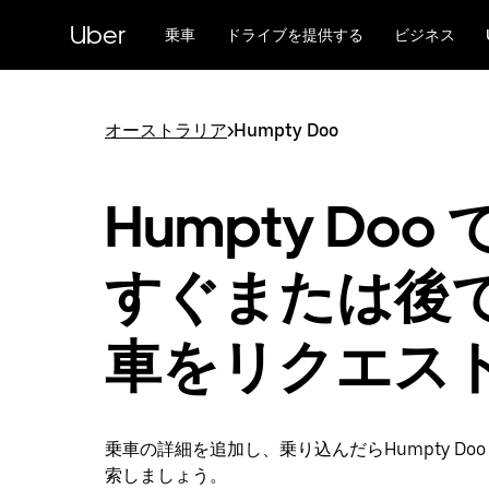
メ
Uber
イ
乗車
ドライブを提供する
ビジネス
ン
コ
ン
テ
オーストラリア
>
Humpty Doo
ン
ツ
へ
Humpty Doo
ス
キ
ッ
すぐまたは後
プ
車をリクエス
乗車の詳細を追加し、乗り込んだらHumpty Doo
索しましょう。