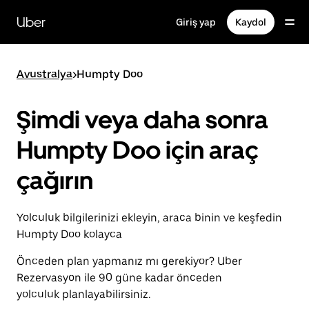
Ana
içeriğe
Uber
Giriş yap
Kaydol
gidin
Avustralya
>
Humpty Doo
Şimdi veya daha sonra
Humpty Doo için araç
çağırın
Yolculuk bilgilerinizi ekleyin, araca binin ve keşfedin
Humpty Doo kolayca
Önceden plan yapmanız mı gerekiyor? Uber
Rezervasyon ile 90 güne kadar önceden
yolculuk planlayabilirsiniz.