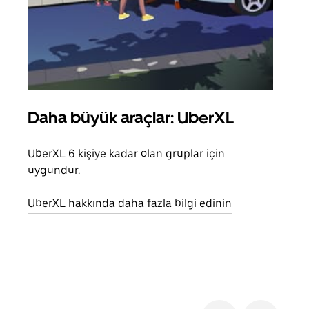
Daha büyük araçlar: UberXL
Gru
UberXL 6 kişiye kadar olan gruplar için
Arkad
uygundur.
yolc
alım 
UberXL hakkında daha fazla bilgi edinin
Grup
edin