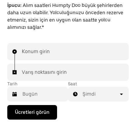
İpucu:
Alım saatleri Humpty Doo büyük şehirlerden
daha uzun olabilir. Yolculuğunuzu önceden rezerve
etmeniz, sizin için en uygun olan saatte yolcu
alımınızı sağlar.*
Konum girin
Varış noktasını girin
Tarih
Saat
Şimdi
Takvimle
Ücretleri görün
etkileşime
geçmek
ve
bir