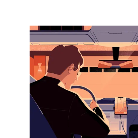
キ
ー
で
カ
レ
ン
ダ
ー
を
操
作
し、
日
付
を
選
択
し
ま
す。
ESC