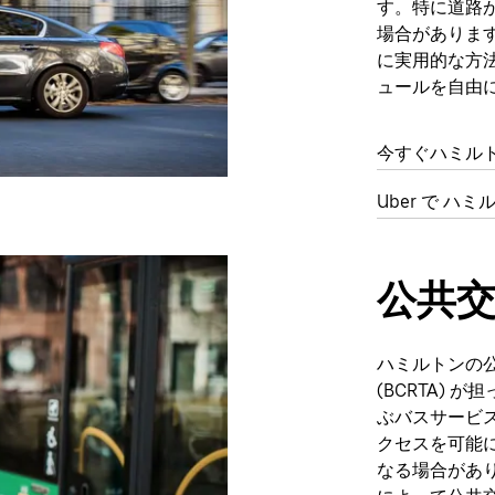
す。特に道路
場合がありま
に実用的な方
ュールを自由
今すぐハミル
Uber で ハ
公共
ハミルトンの
(BCRTA)
ぶバスサービ
クセスを可能
なる場合があ