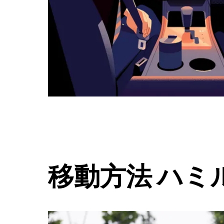
ボ
タ
ン
で
カ
レ
ン
ダ
ー
を
閉
じ
ま
す。
移動方法 ハミ