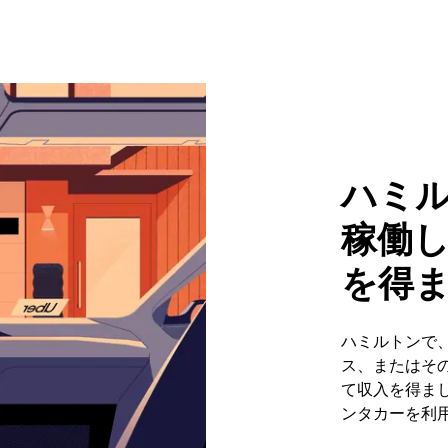
ハミ
稼働
を得
ハミルトンで
ス、またはそ
て収入を得まし
ンタカーを利