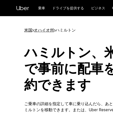
メ
Uber
イ
乗車
ドライブを提供する
ビジネス
ン
コ
ン
テ
米国
>
オハイオ州
>
ハミルトン
ン
ツ
へ
ハミルトン、
ス
キ
ッ
で事前に配車
プ
約できます
ご乗車の詳細を指定して車に乗り込んだら、あと
ミルトンを移動できます。または、Uber Reserv