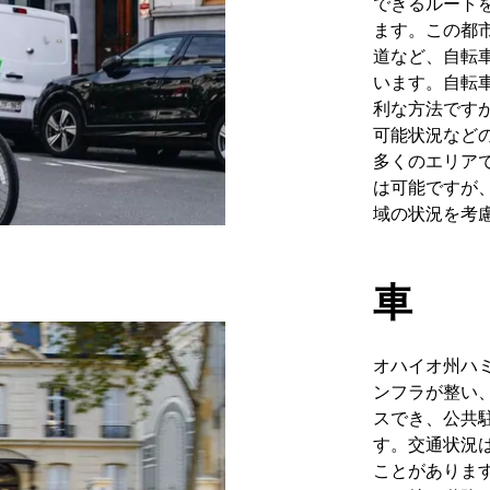
できるルート
ます。この都
道など、自転
います。自転
利な方法です
可能状況など
多くのエリア
は可能ですが
域の状況を考
車
オハイオ州ハ
ンフラが整い
スでき、公共
す。交通状況
ことがありま