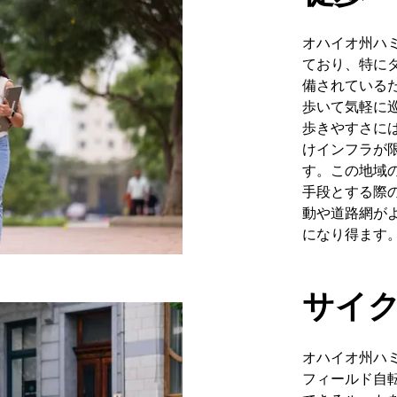
オハイオ州ハ
ており、特に
備されている
歩いて気軽に
歩きやすさに
けインフラが
す。この地域
手段とする際
動や道路網が
になり得ます
サイ
オハイオ州ハ
フィールド自