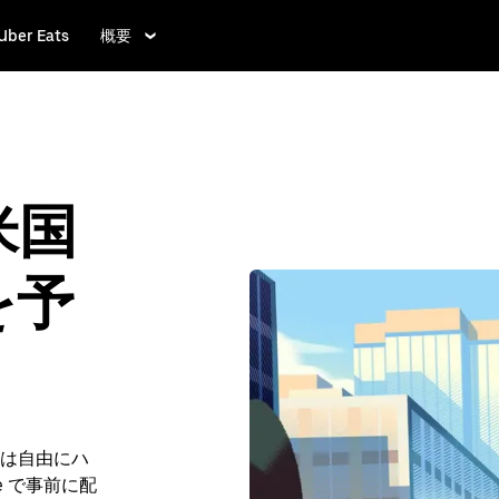
Uber Eats
概要
米国
を予
は自由にハ
e で事前に配