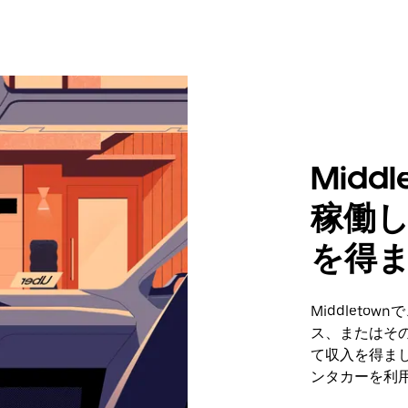
Mid
稼働
を得
Middlet
ス、またはそ
て収入を得まし
ンタカーを利