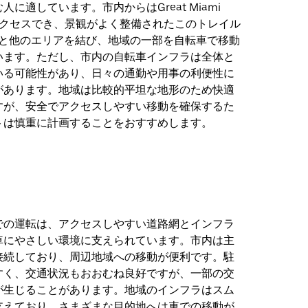
に適しています。市内からはGreat Miami
ailにアクセスでき、景観がよく整備されたこのトレイル
townと他のエリアを結び、地域の一部を自転車で移動
います。ただし、市内の自転車インフラは全体と
いる可能性があり、日々の通勤や用事の利便性に
があります。地域は比較的平坦な地形のため快適
すが、安全でアクセスしやすい移動を確保するた
トは慎重に計画することをおすすめします。
での運転は、アクセスしやすい道路網とインフラ
車にやさしい環境に支えられています。市内は主
接続しており、周辺地域への移動が便利です。駐
すく、交通状況もおおむね良好ですが、一部の交
が生じることがあります。地域のインフラはスム
支えており、さまざまな目的地へは車での移動が