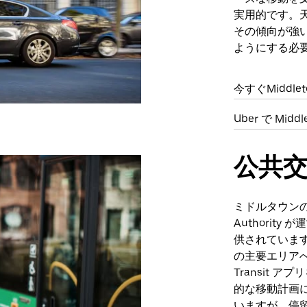
実用的です。
その傾向が強
ようにする必
今すぐMiddl
Uber で Mi
公共
ミドルタウンの公共交
Authority が
供されていま
の主要エリア
Transit
的な移動計画
いますが、停