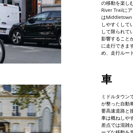
の移動を楽しむ人
River Tr
はMiddle
しやすくして
して限られて
影響すること
に走行できま
め、走行ルー
車
ミドルタウン
が整った自動
要高速道路と
車は概ねしや
差点では混雑
ーズな移動を