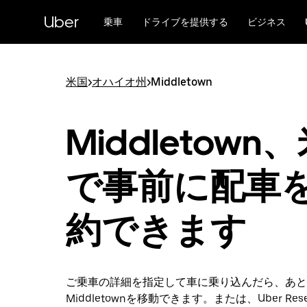
メ
Uber
イ
乗車
ドライブを提供する
ビジネス
ン
コ
ン
テ
米国
>
オハイオ州
>
Middletown
ン
ツ
へ
Middletown
ス
キ
ッ
で事前に配車
プ
約できます
ご乗車の詳細を指定して車に乗り込んだら、あと
Middletownを移動できます。または、Uber Rese