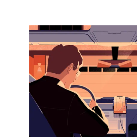
キ
ー
で
カ
レ
ン
ダ
ー
を
操
作
し、
日
付
を
選
択
し
ま
す。
ESC