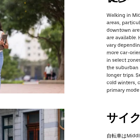
Walking in Mi
areas, particu
downtown area
are available. 
vary depending
more car-orien
in select zone
the suburban 
longer trips.
cold winters, 
primary mode 
サイ
自転車はMid