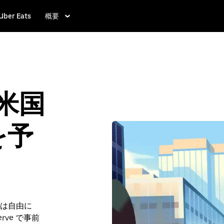
Uber Eats
概要
、米国
を予
は自由に
rve で事前