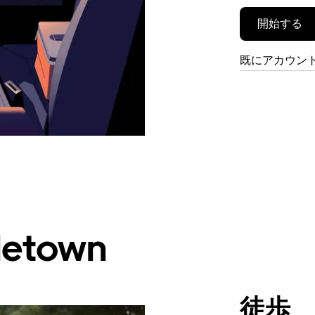
開始する
既にアカウン
etown
徒歩