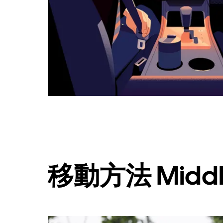
ボ
タ
ン
で
カ
レ
ン
ダ
ー
を
閉
じ
ま
す。
移動方法 Middl