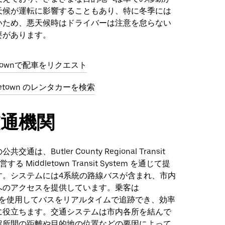
天候が運転に影響することもあり、特に冬季には
いため、悪天候時はドライバーは注意を怠らない
要があります。
etownで配車をリクエスト
ddletown のレンタカーを検索
交通機関
通は、Butler County Regional Transit
運営する Middletown Transit System を通じて提
す。システムには4系統の路線バスが含まれ、市内
へのアクセスを提供しています。乗客は
 アプリを使用してバスをリアルタイムで追跡でき、効率
に役立ちます。交通システムは市内各所を結んで
留所間の距離や目的地の位置などの要因によって