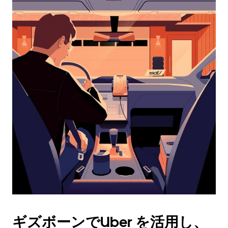
カ
レ
ン
ダ
ー
を
操
作
し、
日
付
を
選
択
し
ま
す。
ESC
ボ
タ
ギズボーンでUber を活用し、
ン