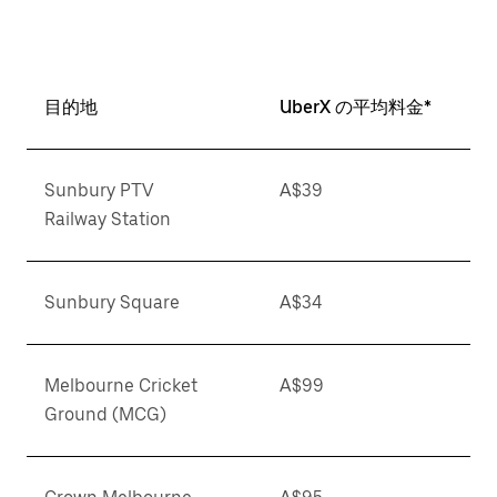
目的地
UberX の平均料金*
Sunbury PTV
A$39
Railway Station
Sunbury Square
A$34
Melbourne Cricket
A$99
Ground (MCG)