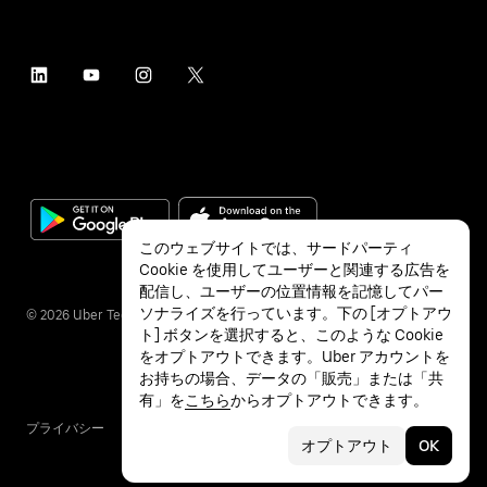
このウェブサイトでは、サードパーティ
Cookie を使用してユーザーと関連する広告を
配信し、ユーザーの位置情報を記憶してパー
ソナライズを行っています。下の [オプトアウ
©
2026
Uber Technologies Inc.
ト] ボタンを選択すると、このような Cookie
をオプトアウトできます。Uber アカウントを
お持ちの場合、データの「販売」または「共
有」を
こちら
からオプトアウトできます。
プライバシー
アクセシビリティ
利用条件
オプトアウト
OK