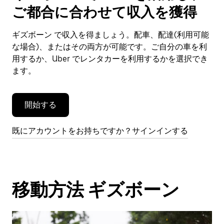
で
ご都合に合わせて収入を獲得
カ
レ
ン
ギズボーン で収入を得ましょう。配車、配達(利用可能
ダ
な場合)、またはその両方が可能です。ご自分の車を利
ー
用するか、Uber でレンタカーを利用するかを選択でき
を
ます。
閉
じ
ま
開始する
す。
既にアカウントをお持ちですか？サインインする
移動方法 ギズボーン