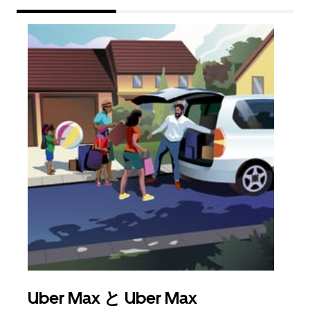
Uber Max と Uber Max
グ