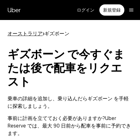
メ
イ
Uber
ログイン
新規登録
ン
コ
ン
オーストラリア
>
ギズボーン
テ
ン
ツ
ギズボーン で今すぐま
へ
ス
たは後で配車をリクエ
キ
ッ
スト
プ
乗車の詳細を追加し、乗り込んだらギズボーン を手軽
に探索しましょう。
事前に計画を立てておく必要がありますか?Uber
Reserve では、最大 90 日前から配車を事前に予約でき
ます。