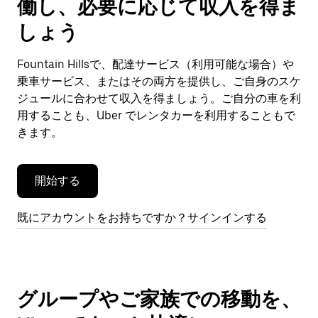
働し、必要に応じて収入を得ま
カ
レ
しょう
ン
ダ
Fountain Hillsで、配達サービス（利用可能な場合）や
ー
乗車サービス、またはその両方を提供し、ご自身のスケ
を
閉
ジュールに合わせて収入を得ましょう。ご自分の車を利
じ
用することも、Uber でレンタカーを利用することもで
ま
きます。
す。
開始する
既にアカウントをお持ちですか？サインインする
グループやご家族での移動を、