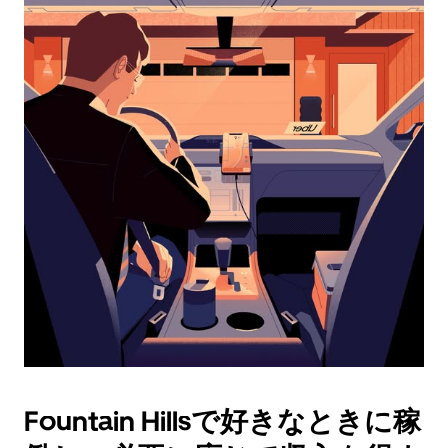
レ
ン
ダ
ー
を
操
作
し、
日
付
を
選
択
し
ま
す。
ESC
ボ
タ
Fountain Hillsで好きなときに稼
ン
で