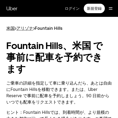
メ
イ
Uber
ログイン
新規登録
ン
コ
ン
米国
>
アリゾナ
>
Fountain Hills
テ
ン
ツ
Fountain Hills、米国 で
へ
ス
事前に配車を予約でき
キ
ッ
ます
プ
ご乗車の詳細を指定して車に乗り込んだら、あとは自由
にFountain Hillsを移動できます。または、Uber
Reserve で事前に配車を予約しましょう。90 日前から
いつでも配車をリクエストできます。
ヒント：
Fountain Hillsでは、到着時間が、より規模の