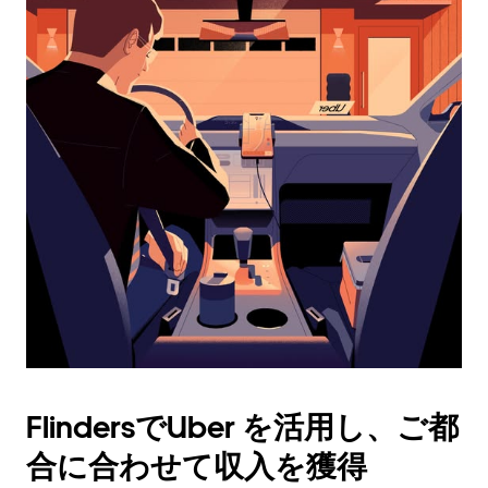
ン
ダ
ー
を
操
作
し、
日
付
を
選
択
し
ま
す。
ESC
ボ
タ
FlindersでUber を活用し、ご都
ン
で
合に合わせて収入を獲得
カ