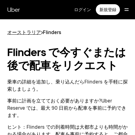
メ
イ
Uber
ログイン
新規登録
ン
コ
ン
オーストラリア
>
Flinders
テ
ン
ツ
Flinders で今すぐまたは
へ
ス
後で配車をリクエスト
キ
ッ
プ
乗車の詳細を追加し、乗り込んだらFlinders を手軽に探
索しましょう。
事前に計画を立てておく必要がありますか?Uber
Reserve では、最大 90 日前から配車を事前に予約でき
ます。
ヒント：
Flinders での到着時間は大都市よりも時間がか
かる場合があります。配車を事前に予約すると、ご都合