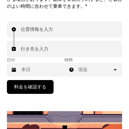
のよい時間に合わせて乗車できます。*
位置情報を入力
行き先を入力
日付
時間
現在
下
料金を確認する
矢
印
キ
ー
で
カ
レ