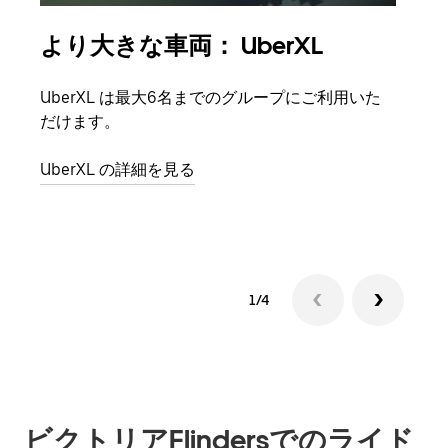
より大きな車両： UberXL
グ
UberXL は最大6名までのグループにご利用いた
友人
だけます。
自で
UberXL の詳細を見る
グル
1/4
ビクトリアFlindersでのライド