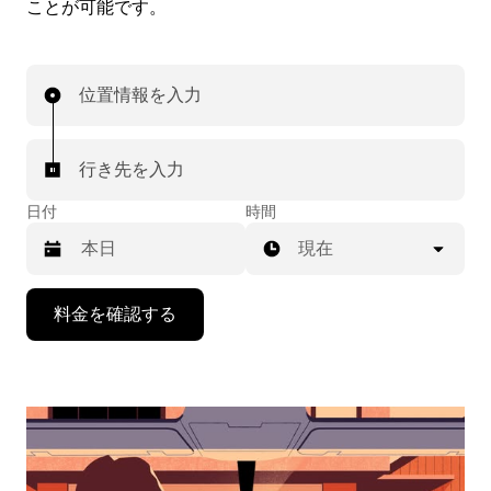
ことが可能です。
位置情報を入力
行き先を入力
日付
時間
現在
下
料金を確認する
矢
印
キ
ー
で
カ
レ
ン