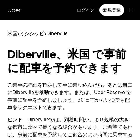
メ
イ
Uber
ログイン
新規登録
ン
コ
ン
米国
>
ミシシッピ
>
Diberville
テ
ン
ツ
Diberville、米国 で事前
へ
ス
に配車を予約できます
キ
ッ
プ
ご乗車の詳細を指定して車に乗り込んだら、あとは自由
にDibervilleを移動できます。または、Uber Reserve で
事前に配車を予約しましょう。90 日前からいつでも配
車をリクエストできます。
ヒント：
Dibervilleでは、到着時間が、より規模の大き
な都市に比べて長くなる場合があります。ご希望であれ
ば、事前に配車を予約してご都合のよい時間に乗車する