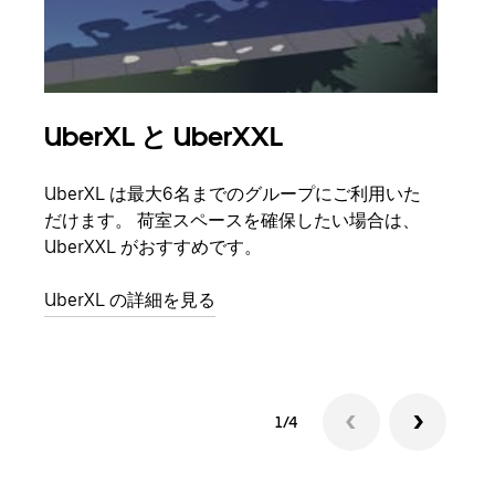
UberXL と UberXXL
グ
UberXL は最大6名までのグループにご利用いた
友人
だけます。 荷室スペースを確保したい場合は、
自で
UberXXL がおすすめです。
グル
UberXL の詳細を見る
1/4