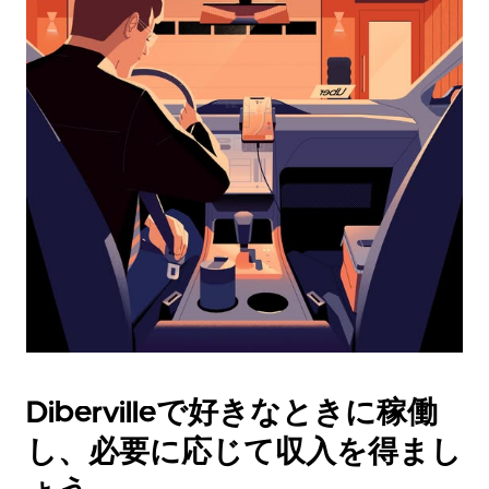
ダ
ー
を
操
作
し、
日
付
を
選
択
し
ま
す。
ESC
ボ
タ
Dibervilleで好きなときに稼働
ン
で
し、必要に応じて収入を得まし
カ
レ