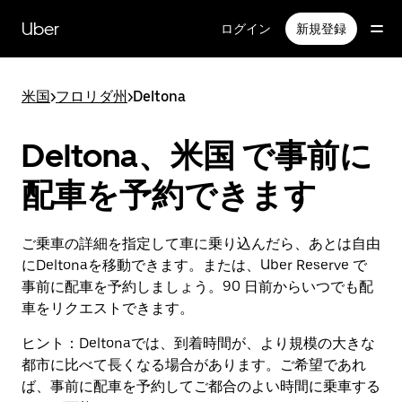
メ
イ
Uber
ログイン
新規登録
ン
コ
ン
米国
>
フロリダ州
>
Deltona
テ
ン
ツ
Deltona、米国 で事前に
へ
ス
配車を予約できます
キ
ッ
プ
ご乗車の詳細を指定して車に乗り込んだら、あとは自由
にDeltonaを移動できます。または、Uber Reserve で
事前に配車を予約しましょう。90 日前からいつでも配
車をリクエストできます。
ヒント：
Deltonaでは、到着時間が、より規模の大きな
都市に比べて長くなる場合があります。ご希望であれ
ば、事前に配車を予約してご都合のよい時間に乗車する