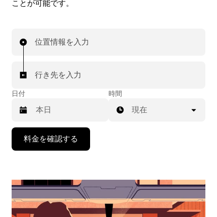
ことが可能です。
位置情報を入力
行き先を入力
日付
時間
現在
下
料金を確認する
矢
印
キ
ー
で
カ
レ
ン