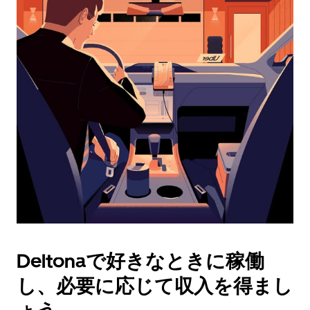
ダ
ー
を
操
作
し、
日
付
を
選
択
し
ま
す。
ESC
ボ
タ
Deltonaで好きなときに稼働
ン
で
し、必要に応じて収入を得まし
カ
レ