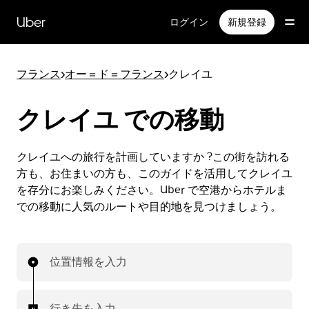
メ
イ
Uber
ログイン
新規登録
ン
コ
ン
フランス
>
オー＝ド＝フランス
>
クレイユ
テ
ン
ツ
クレイユ での移動
へ
ス
キ
クレイユへの旅行を計画していますか ?この街を訪れる
ッ
方も、お住まいの方も、このガイドを活用してクレイユ
プ
を存分にお楽しみください。Uber で空港からホテルま
での移動に人気のルートや目的地を見つけましょう。
位置情報を入力
行き先を入力