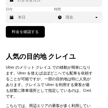
日付
時間
現在
下
料金を確認する
矢
印
キ
ー
人気の目的地 クレイユ
で
カ
レ
Uber のメリット クレイユ での移動が簡単になり
ン
ます。Uber を使えばほぼどこへでも配車を依頼す
ダ
ることが可能ですが、一部の目的地は特に人気が
ー
あります。クレイユで Uber を利用する乗客が最
を
操
も頻繁に降車場所として指定しているのは、Creil
作
です。
し、
日
こちらでは、周辺エリアの乗客が多く利用してい