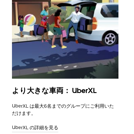
より大きな車両： UberXL
グ
UberXL は最大6名までのグループにご利用いた
友人
だけます。
自で
UberXL の詳細を見る
グル