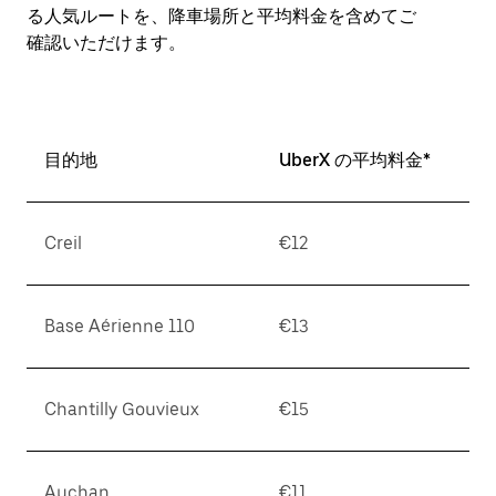
付
る人気ルートを、降車場所と平均料金を含めてご
を
確認いただけます。
選
択
し
ま
す。
目的地
UberX の平均料金*
ESC
ボ
タ
ン
Creil
€12
で
カ
レ
Base Aérienne 110
€13
ン
ダ
ー
を
Chantilly Gouvieux
€15
閉
じ
ま
Auchan
€11
す。