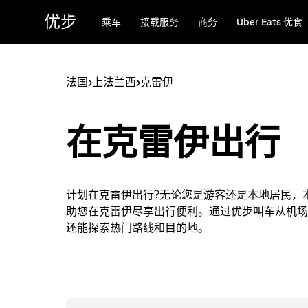
跳
优步
乘车
接载服务
商务
Uber Eats 优食
至
主
要
内
法国
>
上法兰西
>
克雷伊
容
在克雷伊出行
计划在克雷伊出行?无论您是游客还是本地居民，
助您在克雷伊尽享出行便利。通过优步叫车从机场
还能探索热门路线和目的地。