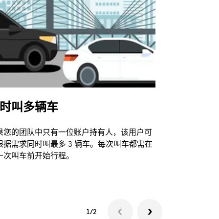
时叫多辆车
Uber Shu
果您的团队中只有一位账户持有人，该用户可
我们的班车
根据需求同时叫最多 3 辆车。每次叫车都需在
动场馆。
一次叫车前开始行程。
查看接驳车
1/2