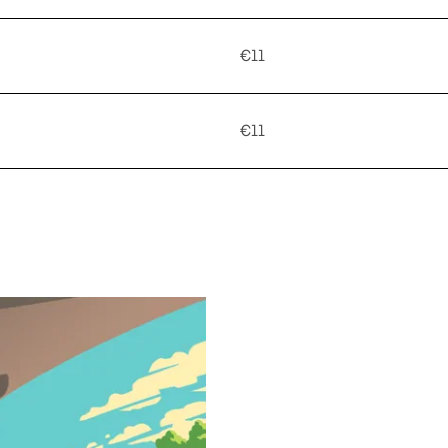
€11
€11