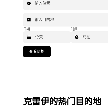
输入位置
输入目的地
日期
时间
现在
按
查看价格
向
下
箭
头
键
可
浏
览
克雷伊的热门目的地
日
历