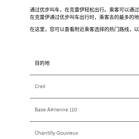
并
通过优步叫车，在克雷伊轻松出行。乘客可以通过
选
在克雷伊通过优步叫车出行时，乘客去的最多的地方是
择
在这里，您可以查看附近乘客选择的热门路线，以
日
期。
按
退
出
目的地
键
可
关
Creil
闭
日
历。
Base Aérienne 110
Chantilly Gouvieux