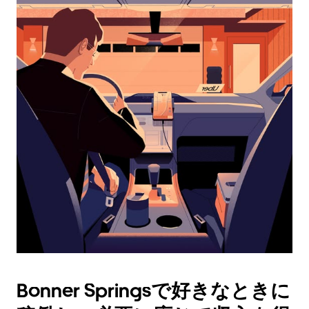
レ
ン
ダ
ー
を
操
作
し、
日
付
を
選
択
し
ま
す。
ESC
ボ
タ
Bonner Springsで好きなときに
ン
で