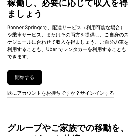
稼働し、必要に応じて収入を得
カ
レ
ましょう
ン
ダ
Bonner Springsで、配達サービス（利用可能な場合）
ー
や乗車サービス、またはその両方を提供し、ご自身のス
を
閉
ケジュールに合わせて収入を得ましょう。ご自分の車を
じ
利用することも、Uber でレンタカーを利用することも
ま
できます。
す。
開始する
既にアカウントをお持ちですか？サインインする
グループやご家族での移動を、