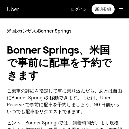
メ
イ
Uber
ログイン
新規登録
ン
コ
ン
米国
>
カンザス
>
Bonner Springs
テ
ン
ツ
Bonner Springs、米国
へ
ス
で事前に配車を予約で
キ
ッ
きます
プ
ご乗車の詳細を指定して車に乗り込んだら、あとは自由
にBonner Springsを移動できます。または、Uber
Reserve で事前に配車を予約しましょう。90 日前から
いつでも配車をリクエストできます。
ヒント：
Bonner Springsでは、到着時間が、より規模