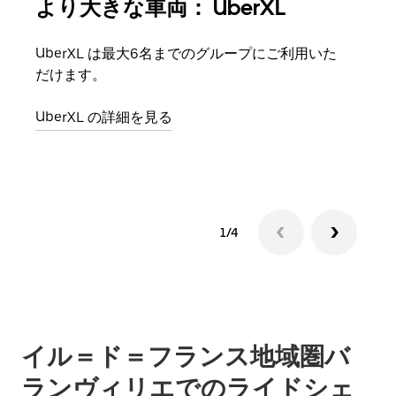
より大きな車両： UberXL
グ
UberXL は最大6名までのグループにご利用いた
友人
だけます。
自で
UberXL の詳細を見る
グル
1/4
イル＝ド＝フランス地域圏バ
ランヴィリエでのライドシェ