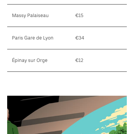
閉
じ
ま
Massy Palaiseau
€15
す。
Paris Gare de Lyon
€34
Épinay sur Orge
€12