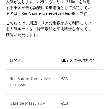
人気があります。バランヴィリエで Uber を利用
作
する乗客が最も頻繁に降車場所として指定してい
し、
るのは、Rer-Sainte-Geneviève-Des-Boisです。
日
付
こちらでは、周辺エリアの乗客が多く利用してい
を
る人気ルートを、降車場所と平均料金を含めてご
選
択
確認いただけます。
し
ま
す。
ESC
ボ
目的地
UberX の平均料金*
タ
ン
で
Rer-Sainte-Geneviève-
€13
カ
レ
Des-Bois
ン
ダ
ー
Gare de Massy TGV
€18
を