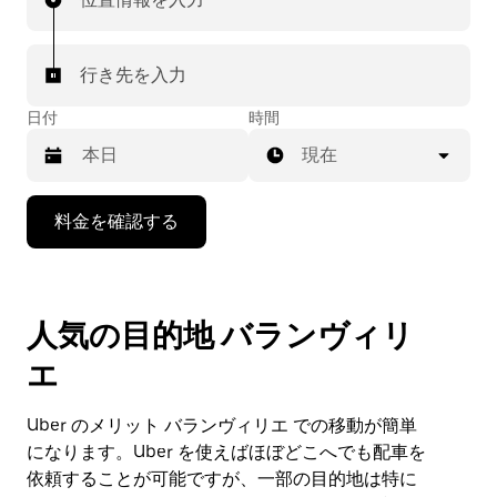
行き先を入力
日付
時間
現在
下
料金を確認する
矢
印
キ
ー
人気の目的地 バランヴィリ
で
カ
エ
レ
ン
ダ
Uber のメリット バランヴィリエ での移動が簡単
ー
になります。Uber を使えばほぼどこへでも配車を
を
依頼することが可能ですが、一部の目的地は特に
操