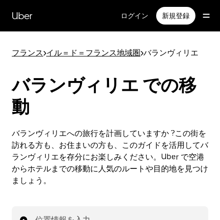
メ
イ
Uber
ログイン
新規登録
ン
コ
ン
フランス
>
イル＝ド＝フランス地域圏
>
バランヴィリエ
テ
ン
ツ
バランヴィリエ での移
へ
ス
動
キ
ッ
プ
バランヴィリエへの旅行を計画していますか ?この街を
訪れる方も、お住まいの方も、このガイドを活用してバ
ランヴィリエを存分にお楽しみください。Uber で空港
からホテルまでの移動に人気のルートや目的地を見つけ
ましょう。
位置情報を入力