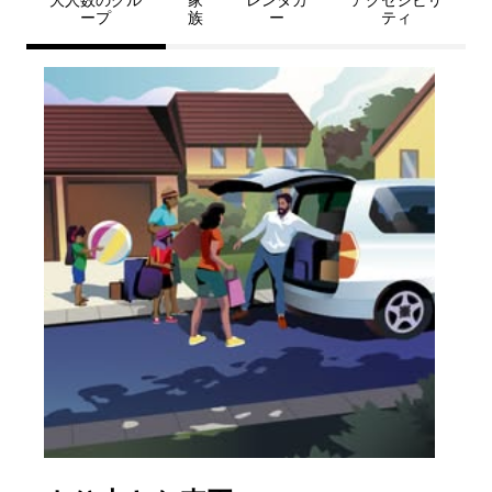
大人数のグル
家
レンタカ
アクセシビリ
ープ
族
ー
ティ