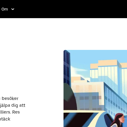
Om
du besöker
jälpa dig att
liers. Res
ptäck