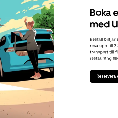
Boka en
med U
Beställ biltjän
resa upp till 
transport till
restaurang el
Reservera 