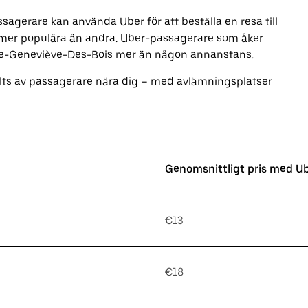
ssagerare kan använda Uber för att beställa en resa till
ner mer populära än andra. Uber-passagerare som åker
-Sainte-Geneviève-Des-Bois mer än någon annanstans.
llts av passagerare nära dig – med avlämningsplatser
Genomsnittligt pris med U
€13
€18