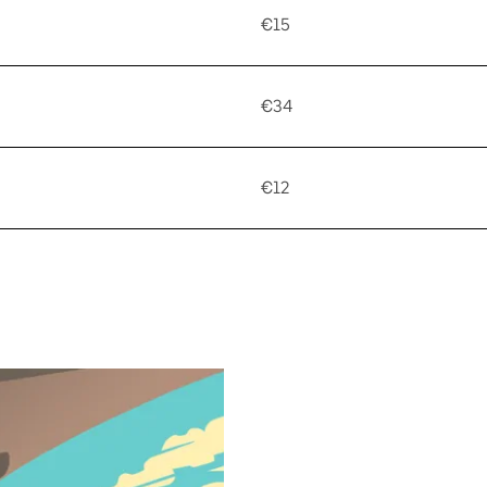
€15
€34
€12