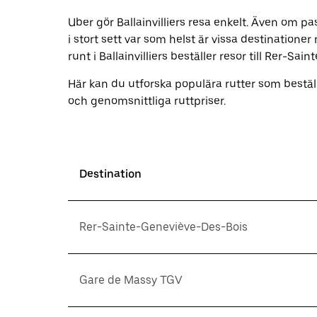
Tryck
på
Uber gör Ballainvilliers resa enkelt. Även om pa
ESC-
i stort sett var som helst är vissa destinatio
knappen
runt i Ballainvilliers beställer resor till Rer
för
att
stänga
Här kan du utforska populära rutter som bestä
kalendern.
och genomsnittliga ruttpriser.
Destination
Rer-Sainte-Geneviève-Des-Bois
Gare de Massy TGV