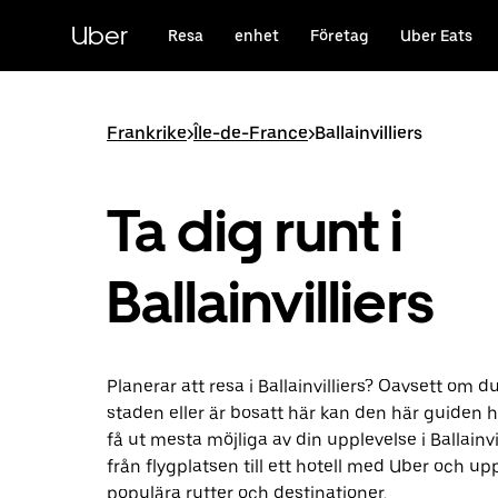
Hoppa
till
Uber
Resa
enhet
Företag
Uber Eats
huvudinnehållet
Frankrike
>
Île-de-France
>
Ballainvilliers
Ta dig runt i
Ballainvilliers
Planerar att resa i Ballainvilliers? Oavsett om 
staden eller är bosatt här kan den här guiden h
få ut mesta möjliga av din upplevelse i Ballainvil
från flygplatsen till ett hotell med Uber och up
populära rutter och destinationer.