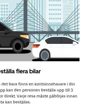
ställa flera bilar
Uber Shu
det bara finns en kontoinnehavare i din
Vårt shuttle-
pp kan den personen beställa upp till 3
utvalda flyg
or direkt. Varje resa måste påbörjas innan
evenemangsp
ta kan beställas.
Se tillgängli