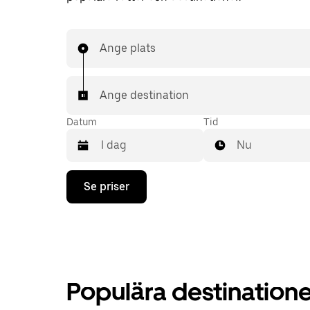
Ange plats
Ange destination
Datum
Tid
Nu
Tryck
Se priser
på
nedåtpilen
för
att
använda
kalendern
och
välja
Populära destinationer 
ett
datum.