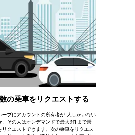
数の乗車をリクエストする
Uber Shu
ループにアカウントの所有者が1人しかいない
Uber Sh
合、その人はオンデマンドで最大3件まで乗
のイベント
をリクエストできます。次の乗車をリクエス