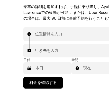
乗車の詳細を追加すれば、手軽に乗り降り、Ayot 
Lawrenceでの移動が可能 。または、Uber Rese
の場合は、最大 90 日前に事前予約を行うこと
位置情報を入力
行き先を入力
日付
時間
現在
下
料金を確認する
矢
印
キ
ー
で