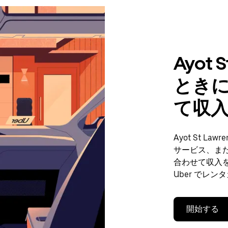
Ayot
とき
て収
Ayot St 
サービス、ま
合わせて収入
Uber でレ
開始する