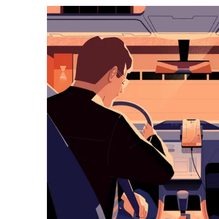
カ
レ
ン
ダ
ー
を
操
作
し、
日
付
を
選
択
し
ま
す。
ESC
ボ
タ
ン
で