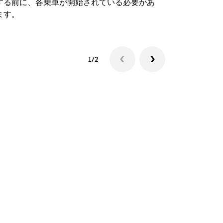
する前に、各乗車が開始されている必要があ
シャトルの
ます。
1/2