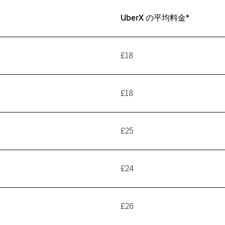
UberX の平均料金*
£18
£18
£25
£24
£26