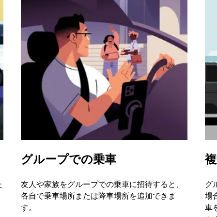
グループでの乗車
複
た
友人や家族をグループでの乗車に招待すると、
グ
、
各自で乗車場所または降車場所を追加できま
場
す。
車