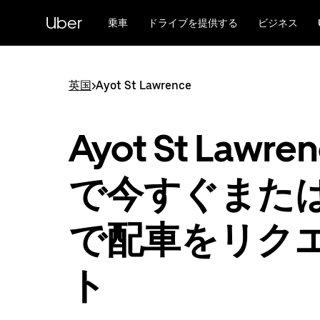
メ
Uber
イ
乗車
ドライブを提供する
ビジネス
ン
コ
ン
テ
英国
>
Ayot St Lawrence
ン
ツ
へ
Ayot St Lawre
ス
キ
ッ
で今すぐまた
プ
で配車をリク
ト