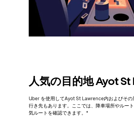
カ
レ
ン
ダ
ー
を
閉
じ
ま
す。
人気の目的地 Ayot St 
Uber を使用してAyot St Lawrence内
行き先もあります。ここでは、降車場所やルート
気ルートを確認できます。*