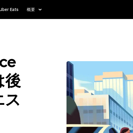
Uber Eats
概要
nce
は後
エス