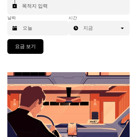
목적지 입력
날짜
시간
지금
캘
요금 보기
린
더
를
조
작
하
려
면
아
래
화
살
표
키