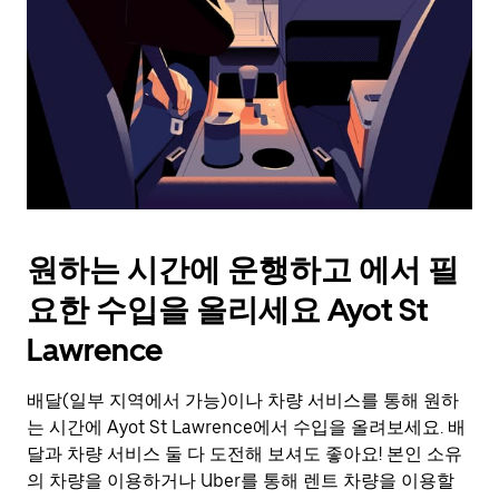
를
눌
러
날
짜
를
선
택
하
세
요.
원하는 시간에 운행하고 에서 필
캘
린
요한 수입을 올리세요 Ayot St
더
를
Lawrence
닫
으
배달(일부 지역에서 가능)이나 차량 서비스를 통해 원하
려
는 시간에 Ayot St Lawrence에서 수입을 올려보세요. 배
면
Esc
달과 차량 서비스 둘 다 도전해 보셔도 좋아요! 본인 소유
키
의 차량을 이용하거나 Uber를 통해 렌트 차량을 이용할
를