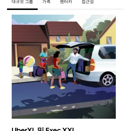
대규모 그룹
가족
렌터카
접근성
UberXL 및 Exec XXL
그