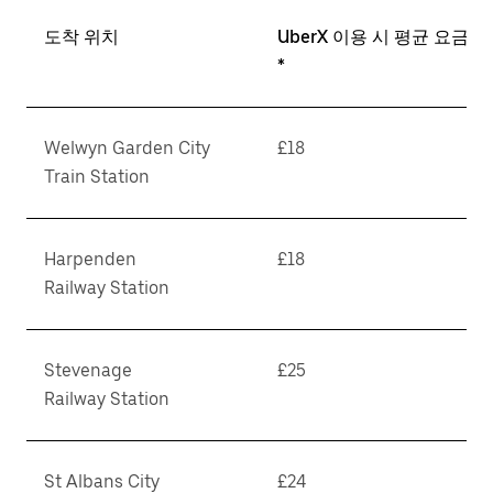
도착 위치
UberX 이용 시 평균 요금
*
Welwyn Garden City
£18
Train Station
Harpenden
£18
Railway Station
Stevenage
£25
Railway Station
St Albans City
£24