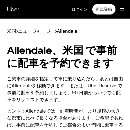
メ
イ
Uber
ログイン
新規登録
ン
コ
ン
米国
>
ニュージャージー
>
Allendale
テ
ン
ツ
Allendale、米国 で事前
へ
ス
に配車を予約できます
キ
ッ
プ
ご乗車の詳細を指定して車に乗り込んだら、あとは自由
にAllendaleを移動できます。または、Uber Reserve で
事前に配車を予約しましょう。90 日前からいつでも配
車をリクエストできます。
ヒント：
Allendaleでは、到着時間が、より規模の大き
な都市に比べて長くなる場合があります。ご希望であれ
ば、事前に配車を予約してご都合のよい時間に乗車する