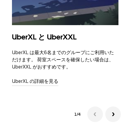
UberXL と UberXXL
グ
UberXL は最大6名までのグループにご利用いた
友人
だけます。 荷室スペースを確保したい場合は、
自で
UberXXL がおすすめです。
グル
UberXL の詳細を見る
1/4