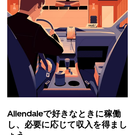
ダ
ー
を
操
作
し、
日
付
を
選
択
し
ま
す。
ESC
ボ
タ
Allendaleで好きなときに稼働
ン
で
し、必要に応じて収入を得まし
カ
レ