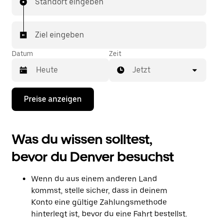
Standort eingeben
Ziel eingeben
Datum
Zeit
Jetzt
Drücke
Preise anzeigen
die
Nach-
unten-
Taste,
Was du wissen solltest,
um
mit
bevor du Denver besuchst
dem
Kalender
zu
Wenn du aus einem anderen Land
interagieren
und
kommst, stelle sicher, dass in deinem
ein
Konto eine gültige Zahlungsmethode
Datum
hinterlegt ist, bevor du eine Fahrt bestellst.
auszuwählen.