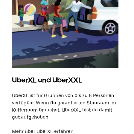
UberXL und UberXXL
Gr
UberXL ist für Gruppen von bis zu 6 Personen
Wenn
verfügbar. Wenn du garantierten Stauraum im
Grup
Kofferraum brauchst, UberXXL bist du damit
eige
gut aufgehoben.
Erfa
Mehr über UberXL erfahren