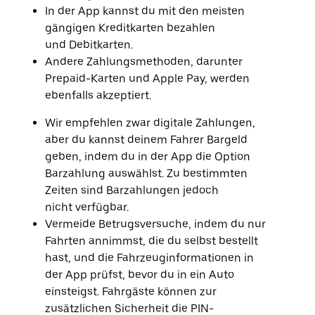
Drücke
In der App kannst du mit den meisten
die
gängigen Kreditkarten bezahlen
Escape-
und Debitkarten.
Taste,
um
Andere Zahlungsmethoden, darunter
den
Prepaid-Karten und Apple Pay, werden
Kalender
ebenfalls akzeptiert.
zu
schließen.
Wir empfehlen zwar digitale Zahlungen,
aber du kannst deinem Fahrer Bargeld
geben, indem du in der App die Option
Barzahlung auswählst. Zu bestimmten
Zeiten sind Barzahlungen jedoch
nicht verfügbar.
Vermeide Betrugsversuche, indem du nur
Fahrten annimmst, die du selbst bestellt
hast, und die Fahrzeuginformationen in
der App prüfst, bevor du in ein Auto
einsteigst. Fahrgäste können zur
zusätzlichen Sicherheit die PIN-