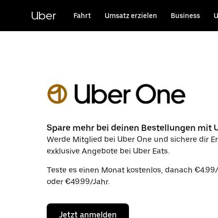
Direkt
zum
Uber
Fahrt
Umsatz erzielen
Business
U
Hauptinhalt
Spare mehr bei deinen Bestellungen mit 
Werde Mitglied bei Uber One und sichere dir E
exklusive Angebote bei Uber Eats.
Teste es einen Monat kostenlos, danach €4.9
oder €49.99/Jahr.
Jetzt anmelden