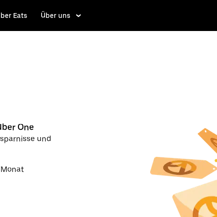
ber Eats
Über uns
Uber One
rsparnisse und
9/Monat