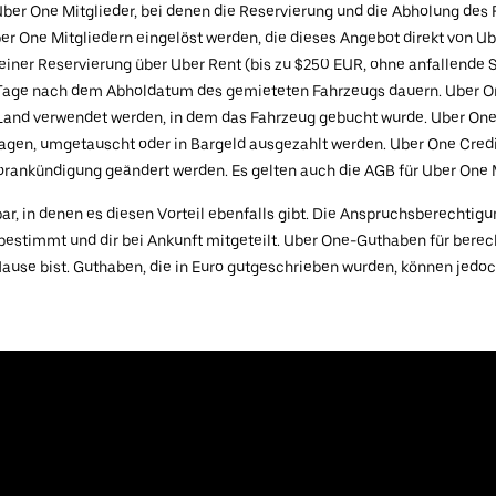
ber One Mitglieder, bei denen die Reservierung und die Abholung des
er One Mitgliedern eingelöst werden, die dieses Angebot direkt von Ube
deiner Reservierung über Uber Rent (bis zu $250 EUR, ohne anfallende
 Tage nach dem Abholdatum des gemieteten Fahrzeugs dauern. Uber One
and verwendet werden, in dem das Fahrzeug gebucht wurde. Uber One 
tragen, umgetauscht oder in Bargeld ausgezahlt werden. Uber One Credi
Vorankündigung geändert werden. Es gelten auch die AGB für Uber One 
ar, in denen es diesen Vorteil ebenfalls gibt. Die Anspruchsberechtigu
 bestimmt und dir bei Ankunft mitgeteilt. Uber One-Guthaben für bere
Hause bist. Guthaben, die in Euro gutgeschrieben wurden, können jedo