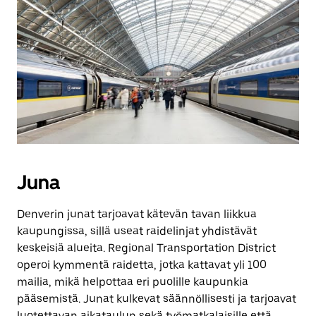
Juna
Denverin junat tarjoavat kätevän tavan liikkua
kaupungissa, sillä useat raidelinjat yhdistävät
keskeisiä alueita. Regional Transportation District
operoi kymmentä raidetta, jotka kattavat yli 100
mailia, mikä helpottaa eri puolille kaupunkia
pääsemistä. Junat kulkevat säännöllisesti ja tarjoavat
luotettavan aikataulun sekä työmatkalaisille että