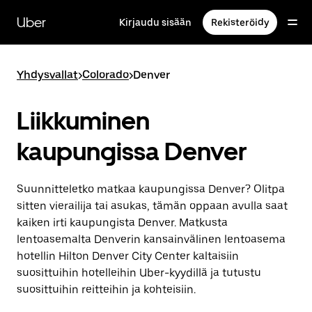
Ohita
ja
Uber
Kirjaudu sisään
Rekisteröidy
siirry
pääsisältöön
Yhdysvallat
>
Colorado
>
Denver
Liikkuminen
kaupungissa Denver
Suunnitteletko matkaa kaupungissa Denver? Olitpa
sitten vierailija tai asukas, tämän oppaan avulla saat
kaiken irti kaupungista Denver. Matkusta
lentoasemalta Denverin kansainvälinen lentoasema
hotellin Hilton Denver City Center kaltaisiin
suosittuihin hotelleihin Uber-kyydillä ja tutustu
suosittuihin reitteihin ja kohteisiin.