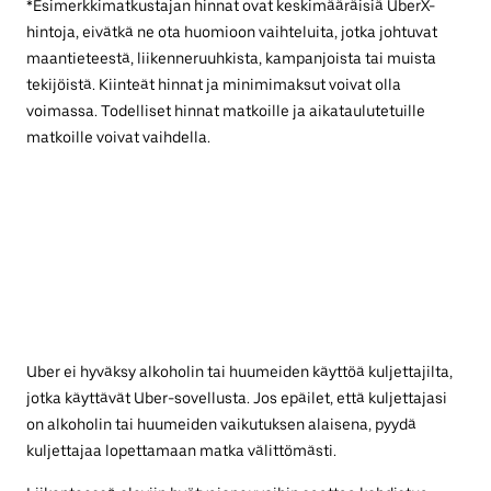
*Esimerkkimatkustajan hinnat ovat keskimääräisiä UberX-
hintoja, eivätkä ne ota huomioon vaihteluita, jotka johtuvat
maantieteestä, liikenneruuhkista, kampanjoista tai muista
tekijöistä. Kiinteät hinnat ja minimimaksut voivat olla
voimassa. Todelliset hinnat matkoille ja aikataulutetuille
matkoille voivat vaihdella.
Uber ei hyväksy alkoholin tai huumeiden käyttöä kuljettajilta,
jotka käyttävät Uber-sovellusta. Jos epäilet, että kuljettajasi
on alkoholin tai huumeiden vaikutuksen alaisena, pyydä
kuljettajaa lopettamaan matka välittömästi.