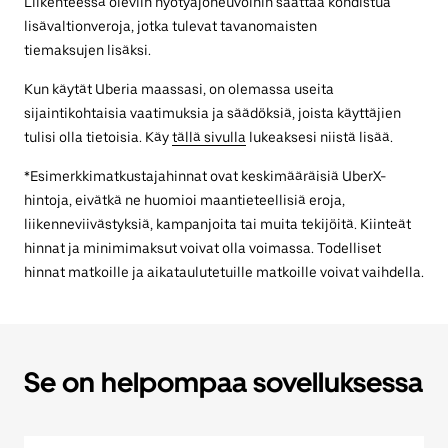
Liikenteessä oleviin hyötyajoneuvoihin saattaa kohdistua
lisävaltionveroja, jotka tulevat tavanomaisten
tiemaksujen lisäksi.
Kun käytät Uberia maassasi, on olemassa useita
sijaintikohtaisia vaatimuksia ja säädöksiä, joista käyttäjien
tulisi olla tietoisia. Käy
tällä sivulla
lukeaksesi niistä lisää.
*Esimerkkimatkustajahinnat ovat keskimääräisiä UberX-
hintoja, eivätkä ne huomioi maantieteellisiä eroja,
liikenneviivästyksiä, kampanjoita tai muita tekijöitä. Kiinteät
hinnat ja minimimaksut voivat olla voimassa. Todelliset
hinnat matkoille ja aikataulutetuille matkoille voivat vaihdella.
Se on helpompaa sovelluksessa