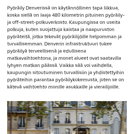
Pyöräily Denverissä on käytännöllinen tapa liikkua,
koska siellä on laaja 480 kilometrin pituinen pyöräily-
ja off-street-polkuverkosto. Kaupungissa on useita
polkuja, kuten suojattuja kaistaa ja naapuruston
pyöräteitä, jotka tekevät pyöräilijöille helpomman ja
turvallisemman. Denverin infrastruktuuri tukee
pyöräilyä terveellisenä ja edullisena
matkavaihtoehtona, ja monet alueet ovat saatavilla
lyhyen matkan päässä. Vaikka sää voi vaihdella,
kaupungin sitoutuminen turvallisiin ja yhdistettyihin
pyöräteihin parantaa pyöräilykokemusta, joten se on
kätevä vaihtoehto monille asukkaille ja vierailijoille.