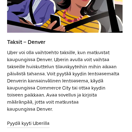
Taksit – Denver
S
Uber voi olla vaihtoehto taksille, kun matkustat
P
kaupungissa Denver. Uberin avulla voit vaihtaa
ta
takseille huiskuttelun tilauskyyteihin mihin aikaan
pä
päivästä tahansa. Voit pyytää kyydin lentoasemalta
Denverin kansainvälinen lentoasema, käydä
Lu
kaupungissa Commerce City tai ottaa kyydin
toiseen paikkaan. Avaa sovellus ja kirjoita
määränpää, jotta voit matkustaa
kaupungissa Denver.
Pyydä kyyti Uberilla