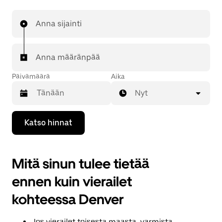
Anna sijainti
Anna määränpää
Päivämäärä
Aika
Nyt
Valitse
Katso hinnat
päivämäärä
kalenterissa
alaspäin
osoittavalla
Mitä sinun tulee tietää
nuolinäppäimellä.
Sulje
ennen kuin vierailet
kalenteri
Esc-
kohteessa Denver
painikkeella.
Jos vierailet toisesta maasta, varmista,