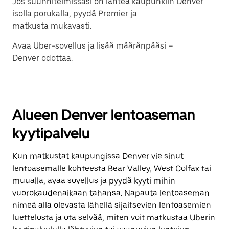
Jos suunnitelmissasi on lähteä kaupunkiin Denver
isolla porukalla, pyydä Premier ja
matkusta mukavasti.
Avaa Uber-sovellus ja lisää määränpääsi –
Denver odottaa.
Alueen Denver lentoaseman
kyytipalvelu
Kun matkustat kaupungissa Denver vie sinut
lentoasemalle kohteesta Bear Valley, West Colfax tai
muualla, avaa sovellus ja pyydä kyyti mihin
vuorokaudenaikaan tahansa. Napauta lentoaseman
nimeä alla olevasta lähellä sijaitsevien lentoasemien
luettelosta ja ota selvää, miten voit matkustaa Uberin