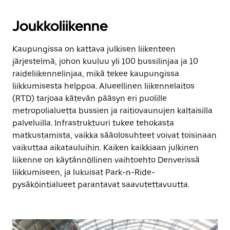
Joukkoliikenne
Kaupungissa on kattava julkisen liikenteen
järjestelmä, johon kuuluu yli 100 bussilinjaa ja 10
raideliikennelinjaa, mikä tekee kaupungissa
liikkumisesta helppoa. Alueellinen liikennelaitos
(RTD) tarjoaa kätevän pääsyn eri puolille
metropolialuetta bussien ja raitiovaunujen kaltaisilla
palveluilla. Infrastruktuuri tukee tehokasta
matkustamista, vaikka sääolosuhteet voivat toisinaan
vaikuttaa aikatauluihin. Kaiken kaikkiaan julkinen
liikenne on käytännöllinen vaihtoehto Denverissä
liikkumiseen, ja lukuisat Park-n-Ride-
pysäköintialueet parantavat saavutettavuutta.