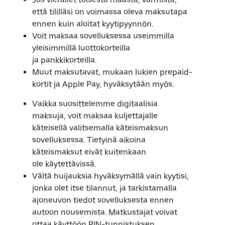
että tililläsi on voimassa oleva maksutapa
ennen kuin aloitat kyytipyynnön.
Voit maksaa sovelluksessa useimmilla
yleisimmillä luottokorteilla
ja pankkikorteilla.
Muut maksutavat, mukaan lukien prepaid-
kortit ja Apple Pay, hyväksytään myös.
Vaikka suosittelemme digitaalisia
maksuja, voit maksaa kuljettajalle
käteisellä valitsemalla käteismaksun
sovelluksessa. Tietyinä aikoina
käteismaksut eivät kuitenkaan
ole käytettävissä.
Vältä huijauksia hyväksymällä vain kyytisi,
jonka olet itse tilannut, ja tarkistamalla
ajoneuvon tiedot sovelluksesta ennen
autoon nousemista. Matkustajat voivat
ottaa käyttöön PIN-tunnistuksen