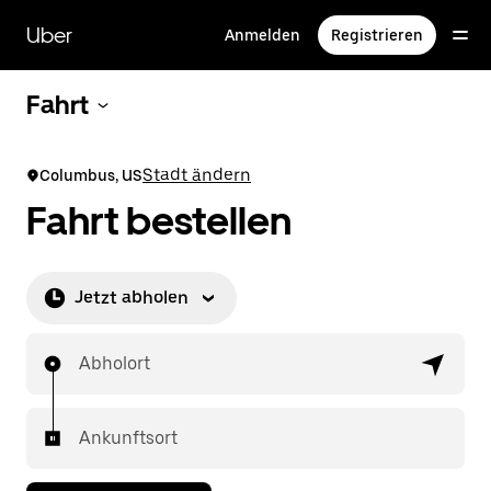
Direkt
zum
Uber
Anmelden
Registrieren
Hauptinhalt
Fahrt
Stadt ändern
Columbus, US
Fahrt bestellen
Jetzt abholen
Abholort
Ankunftsort