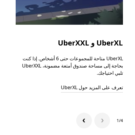
UberXL و UberXXL
الرح
UberXL متاحة للمجموعات حتى 6 أشخاص. إذا كنت
عند دع
بحاجة إلى مساحة صندوق أمتعة مضمونة، UberXXL
الجما
تلبي احتياجك.
التوصي
تعرف على المزيد حول UberXL
تعرّف 
1/4