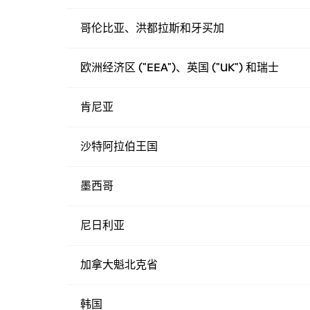
哥伦比亚、洪都拉斯和牙买加
欧洲经济区 ("EEA")、英国 ("UK") 和瑞士
肯尼亚
沙特阿拉伯王国
墨西哥
尼日利亚
加拿大魁北克省
韩国