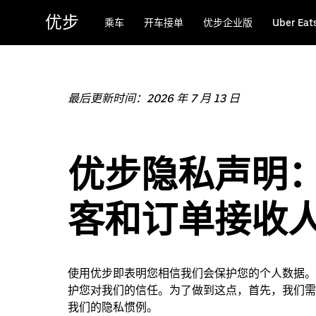
跳
优步
乘车
开车接单
优步企业版
Uber Ea
至
主
要
内
容
最后更新时间：2026 年 7 月 13 日
优步隐私声明
客和订单接收
使用优步即表明您相信我们会保护您的个人数据。
护您对我们的信任。为了做到这点，首先，我们需
我们的隐私惯例。