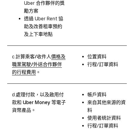
Uber 合作夥伴的獎
勵方案
透過 Uber Rent 協
助及改善租車預約
及上下車地點
c.
計算乘客/收件人
價格及
位置資料
職業駕駛/外送合作夥伴
行程/訂單資料
的行程費用
。
d.
處理付款，以及啟用付
帳戶資料
款和 Uber Money 等電子
來自其他來源的資
貨幣產品。
料
使用者統計資料
行程/訂單資料