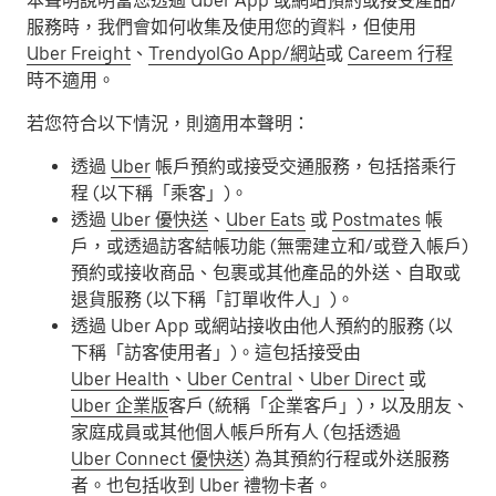
本聲明說明當您透過 Uber App 或網站預約或接受產品/
服務時，我們會如何收集及使用您的資料，但使用
Uber Freight
、
TrendyolGo App/網站
或
Careem 行程
時不適用。
若您符合以下情況，則適用本聲明：
透過
Uber
帳戶預約或接受交通服務，包括搭乘行
程 (以下稱「乘客」)。
透過
Uber 優快送
、
Uber Eats
或
Postmates
帳
戶，或透過訪客結帳功能 (無需建立和/或登入帳戶)
預約或接收商品、包裹或其他產品的外送、自取或
退貨服務 (以下稱「訂單收件人」)。
透過 Uber App 或網站接收由他人預約的服務 (以
下稱「訪客使用者」)。這包括接受由
Uber Health
、
Uber Central
、
Uber Direct
或
Uber 企業版
客戶 (統稱「企業客戶」)，以及朋友、
家庭成員或其他個人帳戶所有人 (包括透過
Uber Connect 優快送
) 為其預約行程或外送服務
者。也包括收到 Uber 禮物卡者。