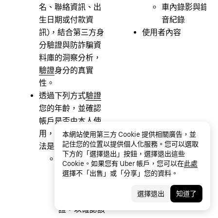
名、聯絡資訊、出
車內錄影與錄
生日期或付款資
音紀錄
訊)，結合第三方身
使用者內容
分驗證與防詐騙資
料庫的洞察分析，
驗證
身分的真實
性。
透過下列方式
驗證
您的年齡，並確認
帳戶是否由本人使
用，而非他人，方
本網站使用第三方 Cookie 提供相關廣告，並
記住您的位置以提供個人化服務。您可以選取
法是：
下方的「選擇退出」按鈕，選擇退出這些
收集您的身分
Cookie。如果您有 Uber 帳戶，您可以在
此處
證件號碼和/
選擇不「出售」或「分享」您的資料。
或身分證件相
選擇退出
知道了
片並完成驗
證，以確認該