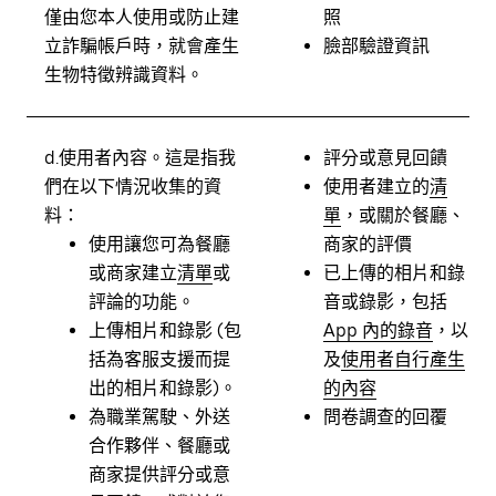
僅由您本人使用或防止建
照
立詐騙帳戶時，就會產生
臉部驗證資訊
生物特徵辨識資料。
d.
使用者內容。
這是指我
評分或意見回饋
們在以下情況收集的資
使用者建立的
清
料：
單
，或關於餐廳、
使用讓您可為餐廳
商家的評價
或商家建立
清單
或
已上傳的相片和錄
評論的功能。
音或錄影，包括
上傳相片和錄影 (包
App 內的錄音
，以
括為客服支援而提
及
使用者自行產生
出的相片和錄影)。
的內容
為職業駕駛、外送
問卷調查的回覆
合作夥伴、餐廳或
商家提供評分或意