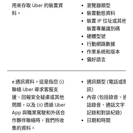
用來存取 Uber 的裝置資
瀏覽器類型
料。
裝置動態資料
裝置 IP 位址或其他
裝置專屬識別碼
硬體型號
行動網路數據
作業系統和版本
偏好語言
e.
通訊資料。
這是指您 (i)
通訊類型 (電話或簡
聯絡 Uber 尋求客服支
訊)
援、回報安全疑慮或其他
內容 (包括錄音、通
問題，以及 (ii) 透過 Uber
話錄音、通話文字
App 與職業駕駛和外送合
記錄和對談紀錄)
作夥伴聯絡時，我們所收
日期和時間
集的資料。