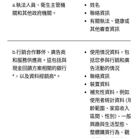
a.
執法人員、衛生主管機
姓名
關和其他政府機關。
聯絡資訊
有關執法、健康或
其他審查資訊
b.
行銷合作夥伴、廣告商
使用情況資料，包
和服務供應商。
這包括與
括您參與行銷和廣
現金回饋方案相關的銀行
告活動的情況
*，以及資料經銷商*。
聯絡資訊
裝置資料
補充性資料，例如
使用者統計資料 (年
齡範圍、家庭收入
區間、性別)、一般
興趣與生活型態、
整體購買行為、觀