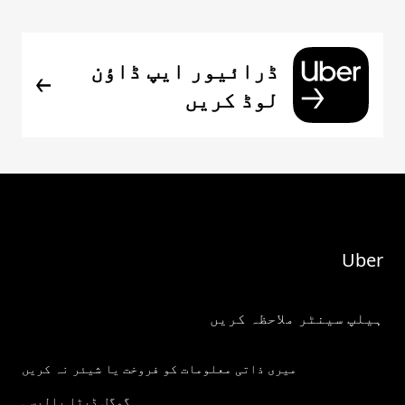
ڈرائیور ایپ ڈاؤن
لوڈ کریں
Uber
ہیلپ سینٹر ملاحظہ کریں
میری ذاتی معلومات کو فروخت یا شیئر نہ کریں
گوگل ڈیٹا پالیسی