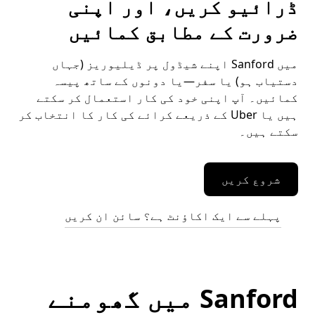
ڈرائیو کریں، اور اپنی
ضرورت کے مطابق کمائیں
میں Sanford اپنے شیڈول پر ڈیلیوریز (جہاں
دستیاب ہو) یا سفر—یا دونوں کے ساتھ پیسہ
کمائیں۔ آپ اپنی خود کی کار استعمال کر سکتے
ہیں یا Uber کے ذریعے کرائے کی کار کا انتخاب کر
سکتے ہیں۔
شروع کریں
پہلے سے ایک اکاؤنٹ ہے؟ سائن ان کریں
Sanford میں گھومنے