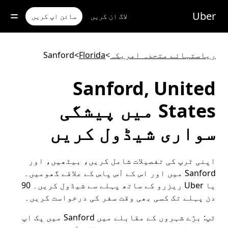
رکزی
واد
Uber
لاگ ان کریں
سائن اپ کریں
ر
ائیں
ریاستہائے متحدہ امریکہ
>
Florida
>
Sanford
Sanford, United
States میں پیشگی
سواری شیڈول کریں
اپنی ٹرپ کی تفصیلات شامل کریں، بیٹھیں، اور
Sanford میں اور اس کے آس پاس کے علاقے گھومیں۔
یا Uber ریزرو کے ساتھ پہلے سے شیڈول کریں۔ 90
دن پہلے تک کسی بھی وقت سفر کی درخواست کریں۔
ٹپ:
بڑے شہروں کے مقابلے میں Sanford میں پک اپ