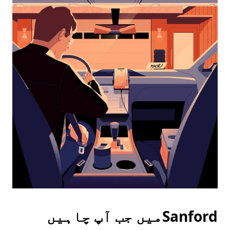
the
calendar
and
select
a
date.
Press
the
escape
button
to
close
the
calendar.
Sanfordمیں جب آپ چاہیں