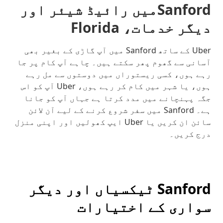
Sanfordمیں رائیڈ شیئر اور
دیگر خدمات، Florida
Uber کے ساتھ Sanford میں آپ گاڑی کے بغیر بھی
آسانی سے گھوم پھر سکتے ہیں۔ چاہے آپ کام پر جا
رہے ہوں، کسی ریستوراں میں دوستوں سے مل رہے
ہوں، یا شہر میں کام کر رہے ہوں، Uber آپ کو اس
جگہ پہنچانے میں مدد کرتا ہے جہاں آپ کو جانا
ہے۔ Sanford میں سفر شروع کرنے کے لیے آن لائن
سائن ان کریں یا Uber ایپ کھولیں اور اپنی منزل
درج کریں۔
Sanford ٹیکسیاں اور دیگر
سواری کے اختیارات