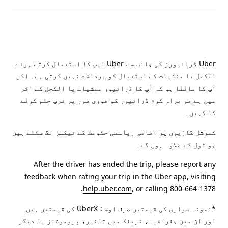
Uber ڈرائیورز کی جانب سے Uber ایپ کا استعمال کرتے ہوئے
الکحل یا منشیات کے استعمال کو برداشت نہیں کرتی ہے۔ اگر
آپ کا ماننا ہو کہ آپ کا ڈرائیور منشیات یا الکحل کے اثر
میں ہے تو براہِ کرم ڈرائیور کو فوری طور پر ٹرپ ختم کرنے
کا کہیں۔
کمرشل گاڑیوں پر اضافی ریاستی حکومت کے ٹیکسز لگ سکتے ہیں
جو ٹول کے علاوہ ہوں گے۔
After the driver has ended the trip, please report any
feedback when rating your trip in the Uber app, visiting
help.uber.com
, or calling 800-664-1378.
*نمونہ سواری کی قیمتیں صرف اوسط UberX کی قیمتیں ہیں
اور ان میں جغرافیہ، ٹریفک میں تاخیر، پروموشنز یا دیگر