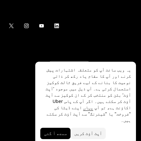
یہ ویب سائٹ آپ کو متعلقہ اشتہارات پیش
کرنے اور آپ کا مقام یاد رکھ کر ذاتی
نوعیت کا بنانے کے لیے فریق ثالث کوکیز
استعمال کرتی ہے۔ آپ ذیل میں موجود 'آپٹ
آؤٹ' بٹن کو منتخب کر کے ان کوکیز سے آپٹ
.Uber Technologies Inc
2026
©
آؤٹ کر سکتے ہیں۔ اگر آپ کے پاس Uber
اکاؤنٹ ہے، تو آپ
یہاں
اپنے ڈیٹا کی
"فروخت" یا "شیئرنگ" سے آپٹ آؤٹ کر سکتے
ہیں۔
رازداری
ایکسیسیبلٹی
شرائط
آپٹ آؤٹ کریں
سمجھ آ گئی