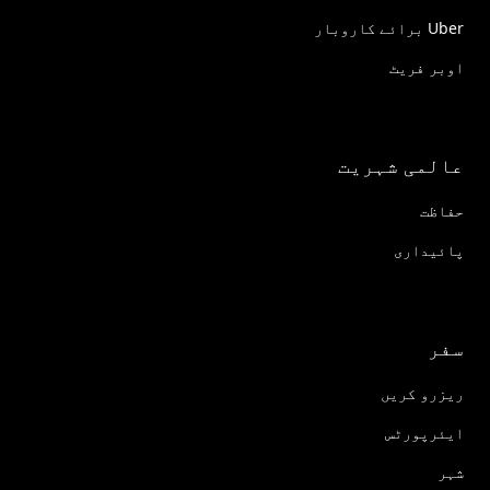
Uber برائے کاروبار
اوبر فریٹ
عالمی شہریت
حفاظت
پائیداری
سفر
ریزرو کریں
ایئرپورٹس
شہر