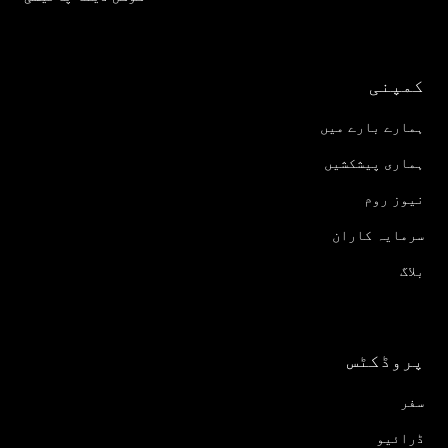
کمپنی
ہمارے بارے میں
ہماری پیشکشیں
نیوز روم
سرمایہ کاران
بلاگ
پروڈکٹس
سفر
ڈرائیو