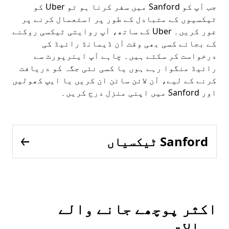
جب آپ کو Sanford میں سفر کرنا ہو تو Uber کو
ٹیکسیوں کے متبادل کے طور پر استعمال کرنے پر
غور کریں۔ Uber کے ساتھ، آپ روایتی ٹیکسی روکنے
کے بجائے کسی بھی وقت آن ڈیمانڈ رائیڈ کی
درخواست کر سکتے ہیں۔ چاہے آپ ایئرپورٹ سے
رائیڈ منگوا رہے ہوں یا کسی نئی جگہ کو دریافت
کرنے کے لیے، آن لائن سائن ان کریں یا ایپ کھولیں
اور Sanford میں اپنی منزل درج کریں۔
Sanford ٹیکسیاں
اکثر پوچھے جانے والے
سوالات