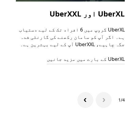
UberXL اور UberXXL
گرو
UberXL گروپ میں 6 افراد تک کے لیے دستیاب
جب آپ
ہے۔ اگر آپ کو سامان رکھنے کی گارنٹی شدہ
رائیڈ
جگہ چاہیے، UberXXL آپ کے لیے بہترین ہے۔
مرضی 
سکتا
UberXL کے بارے میں مزید جانیں
گروپ 
1/4