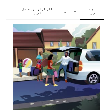
بڑے
کار کرایہ پر حاصل
خاندان
گروپس
کریں