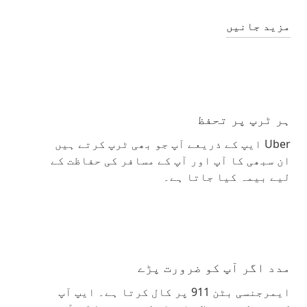
مزید جانیں
ہر ٹرپ پر تحفظ
Uber ایپ کے ذریعے آپ جو بھی ٹرپ کرتے ہیں
ان سبھی کا آپ اور آپ کے مسافر کی حفاظت کے
لیے بیمہ کیا جاتا ہے۔
مدد اگر آپ کو ضرورت پڑے
ایمرجنسی بٹن 911 پر کال کرتا ہے۔ ایپ آپ