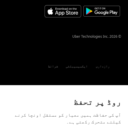
.Uber Technologies Inc
2026
©
رازداری
ایکسیسیبلٹی
شرائط
روڈ پر تحفظ
آپ کی حفاظت ہمیں معیار کو مستقل اونچا کرنے
کیلئے متحرک رکھتی ہے۔