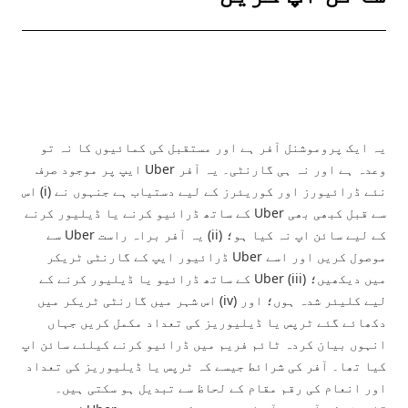
یہ ایک پروموشنل آفر ہے اور مستقبل کی کمائیوں کا نہ تو
وعدہ ہے اور نہ ہی گارنٹی۔ یہ آفر Uber ایپ پر موجود صرف
نئے ڈرائیورز اور کوریئرز کے لیے دستیاب ہے جنہوں نے (i) اس
سے قبل کبھی بھی Uber کے ساتھ ڈرائیو کرنے یا ڈیلیور کرنے
کے لیے سائن اپ نہ کیا ہو؛ (ii) یہ آفر براہ راست Uber سے
موصول کریں اور اسے Uber ڈرائیور ایپ کے گارنٹی ٹریکر
میں دیکھیں؛ (iii) Uber کے ساتھ ڈرائیو یا ڈیلیور کرنے کے
لیے کلیئر شدہ ہوں؛ اور (iv) اس شہر میں گارنٹی ٹریکر میں
دکھائے گئے ٹرپس یا ڈیلیوریز کی تعداد مکمل کریں جہاں
انہوں بیان کردہ ٹائم فریم میں ڈرائیو کرنے کیلئے سائن اپ
کیا تھا۔ آفر کی شرائط جیسے کہ ٹرپس یا ڈیلیوریز کی تعداد
اور انعام کی رقم مقام کے لحاظ سے تبدیل ہو سکتی ہیں۔