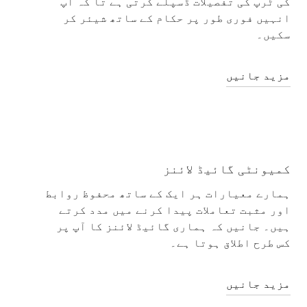
کی ٹرپ کی تفصیلات ڈسپلے کرتی ہے تا کہ آپ
انہیں فوری طور پر حکام کے ساتھ شیئر کر
سکیں۔
مزید جانیں
کمیونٹی گائیڈ لائنز
ہمارے معیارات ہر ایک کے ساتھ محفوظ روابط
اور مثبت تعاملات پیدا کرنے میں مدد کرتے
ہیں۔ جانیں کہ ہماری گائیڈ لائنز کا آپ پر
کس طرح اطلاق ہوتا ہے۔
مزید جانیں