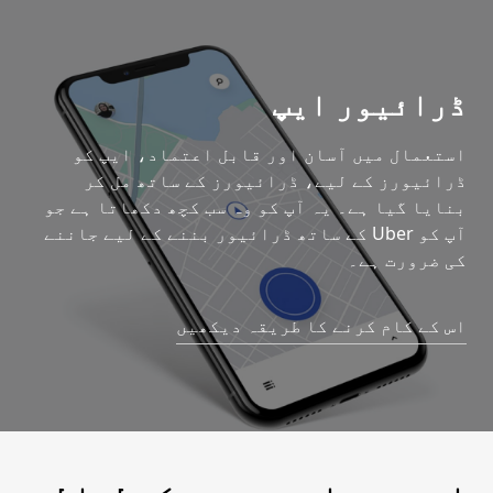
ڈرائیور ایپ
استعمال میں آسان اور قابل اعتماد، ایپ کو
ڈرائیورز کے لیے، ڈرائیورز کے ساتھ مل کر
بنایا گیا ہے۔ یہ آپ کو وہ سب کچھ دکھاتا ہے جو
آپ کو Uber کے ساتھ ڈرائیور بننے کے لیے جاننے
کی ضرورت ہے۔
اس کے کام کرنے کا طریقہ دیکھیں