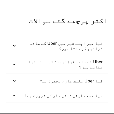
اکثر پوچھے گئے سوالات
کیا میں اپنے شہر میں Uber کے ساتھ
ڈرائیو کر سکتا ہوں؟
Uber کے ساتھ ڈرائیونگ کرنے کے کیا
تقاضے ہیں؟
کیا Uber پلیٹ فارم محفوظ ہے؟
کیا مجھے اپنی ذاتی کار کی ضرورت ہے؟