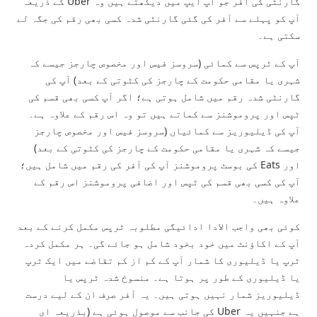
گارنٹی کی آفر جو آپ ایپ میں دیکھتے ہیں وہ Uber کے ذریعہ
آپ کو پہلے سے آفر کی گئی گارنٹی شدہ کسی بھی رقم کی جگہ لے
سکتی ہے۔
آپ کے ٹرپس سے کمائی (سروسز فیس اور مخصوص چارجز جیسے کہ
شہری یا مقامی حکومت کے چارجز کی کٹوتی کے بعد) آپ کی
گارنٹی شدہ رقم میں شامل ہوتی ہے؛ اگر آپ کسی بھی قسم کی
ٹپس اور پروموشنز سے کماتے ہیں تو وہ اس رقم کے علاوہ ہے۔
آپ کی ڈیلیوریز سے کمائیاں (سروسز فیس اور مخصوص چارجز
جیسے کہ شہری یا مقامی حکومت کے چارجز کی کٹوتی کے بعد)
اور Eats کی بوسٹ پروموشنز آپ کی آفر کی رقم میں شامل ہیں؛
آپ کی کسی بھی قسم کی ٹپس اور اضافی پروموشنز اس رقم کے
علاوہ ہیں۔
کوئی بھی واجب الادا ادائیگی مطلوبہ ٹرپس مکمل کرنے کے بعد
آپ کے اکاؤنٹ میں خود بخود شامل ہو جائے گی۔ ہر مکمل کردہ
ٹرپ یا ڈیلیوری کا شمار آپ کے کم از کم تقاضے میں ایک ٹرپ
یا ڈیلیوری کے طور پر ہوتا ہے۔ منسوخ شدہ ٹرپس یا
ڈیلیوریز شمار نہیں ہوتی ہیں۔ یہ آفر صرف ان کے لیے درست
ہے جنہیں یہ Uber کی جانب سے موصول ہوئی ہے (بذریعہ ای