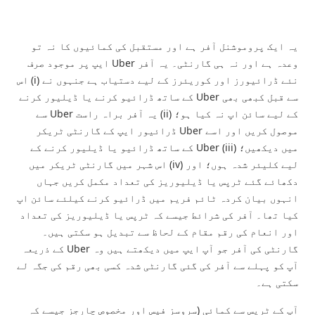
یہ ایک پروموشنل آفر ہے اور مستقبل کی کمائیوں کا نہ تو
وعدہ ہے اور نہ ہی گارنٹی۔ یہ آفر Uber ایپ پر موجود صرف
نئے ڈرائیورز اور کوریئرز کے لیے دستیاب ہے جنہوں نے (i) اس
سے قبل کبھی بھی Uber کے ساتھ ڈرائیو کرنے یا ڈیلیور کرنے
کے لیے سائن اپ نہ کیا ہو؛ (ii) یہ آفر براہ راست Uber سے
موصول کریں اور اسے Uber ڈرائیور ایپ کے گارنٹی ٹریکر
میں دیکھیں؛ (iii) Uber کے ساتھ ڈرائیو یا ڈیلیور کرنے کے
لیے کلیئر شدہ ہوں؛ اور (iv) اس شہر میں گارنٹی ٹریکر میں
دکھائے گئے ٹرپس یا ڈیلیوریز کی تعداد مکمل کریں جہاں
انہوں بیان کردہ ٹائم فریم میں ڈرائیو کرنے کیلئے سائن اپ
کیا تھا۔ آفر کی شرائط جیسے کہ ٹرپس یا ڈیلیوریز کی تعداد
اور انعام کی رقم مقام کے لحاظ سے تبدیل ہو سکتی ہیں۔
گارنٹی کی آفر جو آپ ایپ میں دیکھتے ہیں وہ Uber کے ذریعہ
آپ کو پہلے سے آفر کی گئی گارنٹی شدہ کسی بھی رقم کی جگہ لے
سکتی ہے۔
آپ کے ٹرپس سے کمائی (سروسز فیس اور مخصوص چارجز جیسے کہ