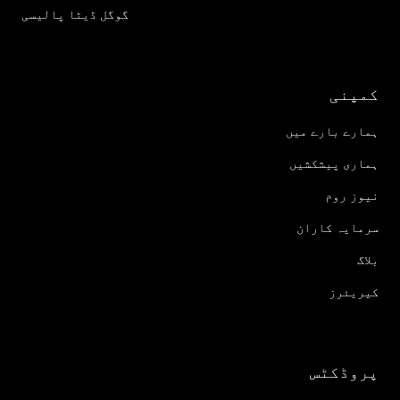
گوگل ڈیٹا پالیسی
کمپنی
ہمارے بارے میں
ہماری پیشکشیں
نیوز روم
سرمایہ کاران
بلاگ
کیریئرز
پروڈکٹس