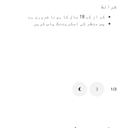
شرائط
دستا
کم از کم 18 سال کا ہونا ضروری ہے
پس منظر کی اسکریننگ پاس کریں
1/3