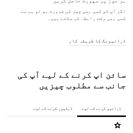
ہر موڑ پر سپورٹ حاصل کریں
اگر آپ کو کسی بھی چیز کی ضرورت ہو تو ہم سے
کسی بھی وقت رابطہ کر سکتے ہیں۔
ڈرائیونگ کا طریقہ کار
سائن اپ کرنے کے لیے آپ کی
جانب سے مطلوب چیزیں
ڈرائیو کرنے کے لیے
ڈیلیور کرنے کے لیے