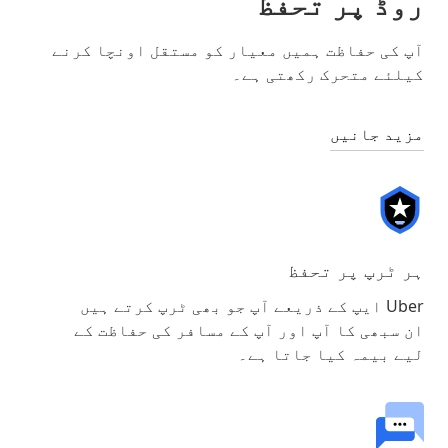
روڈ پر تحفظ
آپ کی حفاظت ہمیں معیار کو مستقل اونچا کرنے
کیلئے متحرک رکھتی ہے۔
مزید جانیں
ہر ٹرپ پر تحفظ
Uber ایپ کے ذریعے آپ جو بھی ٹرپ کرتے ہیں
ان سبھی کا آپ اور آپ کے مسافر کی حفاظت کے
لیے بیمہ کیا جاتا ہے۔