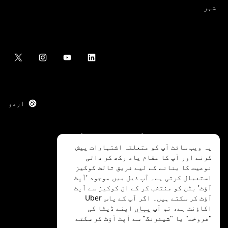
شہر
اردو
یہ ویب سائٹ آپ کو متعلقہ اشتہارات پیش
کرنے اور آپ کا مقام یاد رکھ کر ذاتی
نوعیت کا بنانے کے لیے فریق ثالث کوکیز
استعمال کرتی ہے۔ آپ ذیل میں موجود 'آپٹ
آؤٹ' بٹن کو منتخب کر کے ان کوکیز سے آپٹ
.Uber Technologies Inc
2026
©
آؤٹ کر سکتے ہیں۔ اگر آپ کے پاس Uber
اکاؤنٹ ہے، تو آپ
یہاں
اپنے ڈیٹا کی
"فروخت" یا "شیئرنگ" سے آپٹ آؤٹ کر سکتے