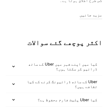
کس طرح اطلاق ہوتا ہے۔
مزید جانیں
اکثر پوچھے گئے سوالات
کیا میں اپنے شہر میں Uber کے ساتھ
ڈرائیو کر سکتا ہوں؟
Uber کے ساتھ ڈرائیونگ کرنے کے کیا
تقاضے ہیں؟
کیا Uber پلیٹ فارم محفوظ ہے؟