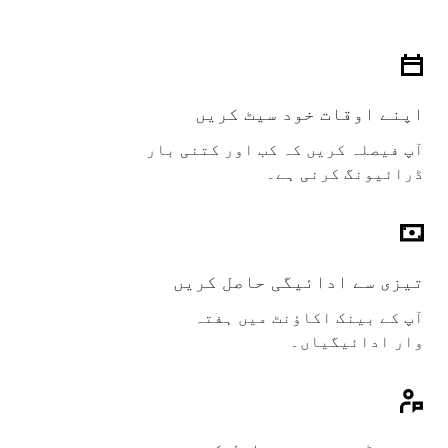
اپنے اوقات خود سیٹ کریں
آپ فیصلہ کریں کہ کب اور کتنی بار
ڈرائیونگ کرنی ہے۔
تیزی سے ادائیگی حاصل کریں
آپ کے بینک اکاؤنٹ میں ہفتہ
وار ادائیگیاں۔