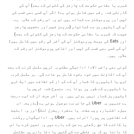
شہری یا مقامی حکومت کے چارجز کی کٹوتی کے بعد) آپ کی
گارنٹی شدہ رقم میں شامل ہوتی ہے؛ اگر آپ کسی بھی قسم کی
ٹپس اور پروموشنز سے کماتے ہیں تو وہ اس رقم کے علاوہ ہے۔
آپ کی ڈیلیوریز سے کمائیاں (سروسز فیس اور مخصوص چارجز
جیسے کہ شہری یا مقامی حکومت کے چارجز کی کٹوتی کے بعد)
اور Eats کی بوسٹ پروموشنز آپ کی آفر کی رقم میں شامل ہیں؛
آپ کی کسی بھی قسم کی ٹپس اور اضافی پروموشنز اس رقم کے
علاوہ ہیں۔
کوئی بھی واجب الادا ادائیگی مطلوبہ ٹرپس مکمل کرنے کے بعد
آپ کے اکاؤنٹ میں خود بخود شامل ہو جائے گی۔ ہر مکمل کردہ
ٹرپ یا ڈیلیوری کا شمار آپ کے کم از کم تقاضے میں ایک ٹرپ
یا ڈیلیوری کے طور پر ہوتا ہے۔ منسوخ شدہ ٹرپس یا
ڈیلیوریز شمار نہیں ہوتی ہیں۔ یہ آفر صرف ان کے لیے درست
ہے جنہیں یہ Uber کی جانب سے موصول ہوئی ہے (بذریعہ ای
میل، اشتہار، ویب صفحہ یا منفرد ریفرل لنک) اور وہ اہلیت
کے تقاضوں پر پورا اترتے ہیں۔ Uber وہ ادائیگیاں روکنے
یا کاٹنے کا حق رکھتی ہے جن کے بارے میں وہ تعین کرے یا اس
کا ماننا ہو کہ وہ غلطی سے کی گئیں یا دغا بازی پر مشتمل