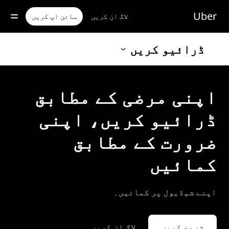
رکزی
واد
Uber
لاگ ان کریں
سائن اپ کریں
ر
ائیں
ڈرائیو کریں
اپنی مرضی کے مطابق
ڈرائیو کریں، اپنی
ضرورت کے مطابق
کمائیں
اپنے شیڈیول پر کمائیں۔
شروع کریں
لاگ ان کریں