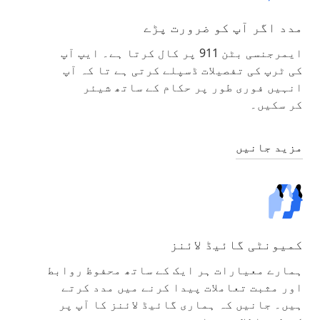
مدد اگر آپ کو ضرورت پڑے
ایمرجنسی بٹن 911 پر کال کرتا ہے۔ ایپ آپ
کی ٹرپ کی تفصیلات ڈسپلے کرتی ہے تا کہ آپ
انہیں فوری طور پر حکام کے ساتھ شیئر
کر سکیں۔
مزید جانیں
کمیونٹی گائیڈ لائنز
ہمارے معیارات ہر ایک کے ساتھ محفوظ روابط
اور مثبت تعاملات پیدا کرنے میں مدد کرتے
ہیں۔ جانیں کہ ہماری گائیڈ لائنز کا آپ پر