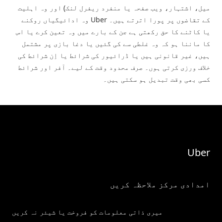
میل، اشتہار، ویب صفحہ یا منفرد ریفرل لنک) اور وہ اہلیت
کے تقاضوں پر پورا اترتے ہیں۔ Uber وہ ادائیگیاں روکنے
یا کاٹنے کا حق رکھتی ہے جن کے بارے میں وہ تعین کرے یا اس
کا ماننا ہو کہ وہ غلطی سے کی گئیں یا دغا بازی پر مشتمل
ہیں، غیر قانونی ہیں یا ڈرائیور کی شرائط یا اِن شرائط کی
خلاف ورزی کرتی ہوں۔ صرف محدود وقت کے لیے۔ آفر اور شرائط
کسی بھی وقت تبدیل ہو سکتی ہیں۔
Uber
امدادی مرکز ملاحظہ کریں
میری ذاتی معلومات کو فروخت یا شیئر نہ کریں