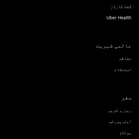
گفٹ کارڈز
Uber Health
عالمی شہریت
حفاظت
استحکام
سفر
ریزرو کریں
ایئرپورٹس
ہوٹلز