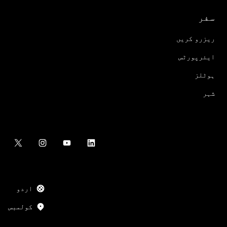
سفر
ریزرو کریں
ایئرپورٹس
ہوٹلز
شہر
اردو
کولمبس