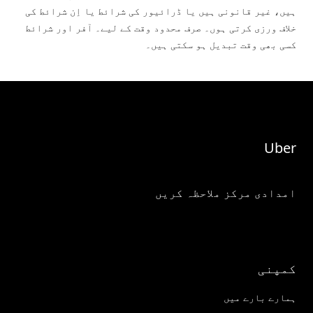
ہیں، غیر قانونی ہیں یا ڈرائیور کی شرائط یا اِن شرائط کی
خلاف ورزی کرتی ہوں۔ صرف محدود وقت کے لیے۔ آفر اور شرائط
کسی بھی وقت تبدیل ہو سکتی ہیں۔
Uber
امدادی مرکز ملاحظہ کریں
کمپنی
ہمارے بارے میں