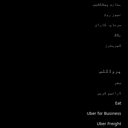
ہماری پیشکشیں
نیوز روم
سرمایہ کاران
بلاگ
کیریئرز
پروڈکٹس
سفر
ڈرائیو کریں
Eat
Uber for Business
Uber Freight