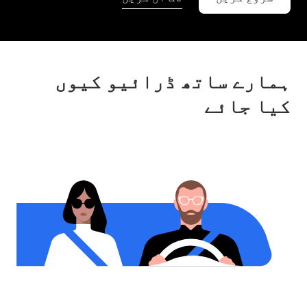
ہمارے ساتھ ڈرائیو کیوں
کیا جائے