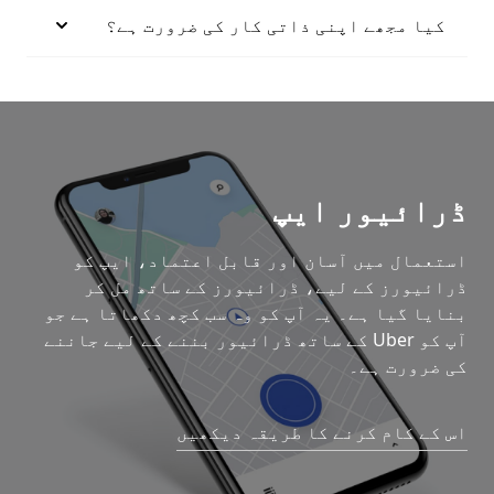
کیا مجھے اپنی ذاتی کار کی ضرورت ہے؟
ڈرائیور ایپ
استعمال میں آسان اور قابل اعتماد، ایپ کو
ڈرائیورز کے لیے، ڈرائیورز کے ساتھ مل کر
بنایا گیا ہے۔ یہ آپ کو وہ سب کچھ دکھاتا ہے جو
آپ کو Uber کے ساتھ ڈرائیور بننے کے لیے جاننے
کی ضرورت ہے۔
اس کے کام کرنے کا طریقہ دیکھیں