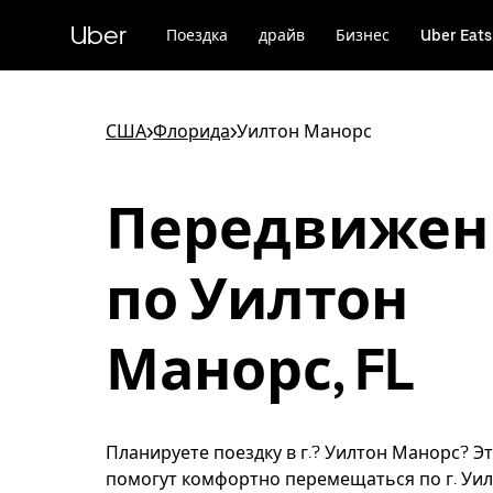
Пропустить
и
Uber
Поездка
драйв
Бизнес
Uber Eats
перейти
к
основному
содержимому
США
>
Флорида
>
Уилтон Манорс
Передвижен
по Уилтон
Манорс, FL
Планируете поездку в г.? Уилтон Манорс? Э
помогут комфортно перемещаться по г. Уи