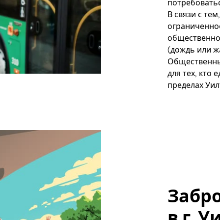
потребоватьс
В связи с те
ограниченное
общественном
(дождь или ж
Общественны
для тех, кто 
пределах Уи
Забр
в г. 