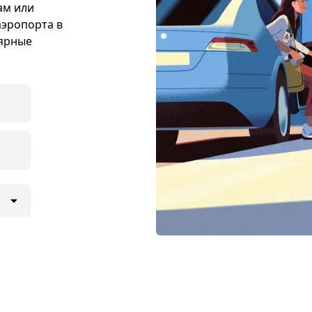
ам или
аэропорта в
лярные