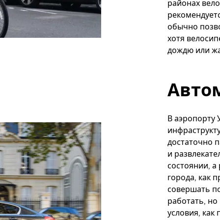
районах вело
рекомендуетс
обычно позво
хотя велосип
дождю или жа
Авто
В аэропорту
инфраструкту
достаточно п
и развлекате
состоянии, а
города, как 
совершать по
работать, но
условия, как