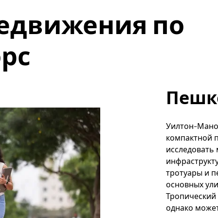
едвижения по
рс
Пешк
Уилтон-Манор
компактной п
исследовать
инфраструкту
тротуары и п
основных ул
Тропический 
однако может