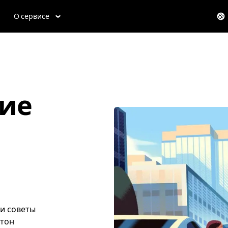
О сервисе
ие
ти советы
лтон