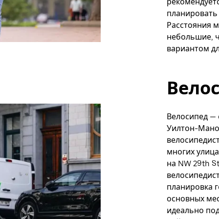
рекомендует
планировать 
Расстояния 
небольшие, ч
вариантом дл
Вело
Велосипед —
Уилтон-Мано
велосипедист
многих улица
на NW 29th S
велосипедист
планировка г
основных мес
идеально под