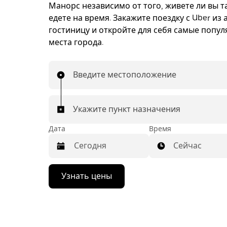
Манорс независимо от того, живете ли вы т
едете на время. Закажите поездку с Uber из 
гостиницу и откройте для себя самые попу
места города.
Введите местоположение
Укажите пункт назначения
Дата
Время
Сейчас
Нажмите
Узнать цены
стрелку
вниз,
чтобы
перейти
к
календарю