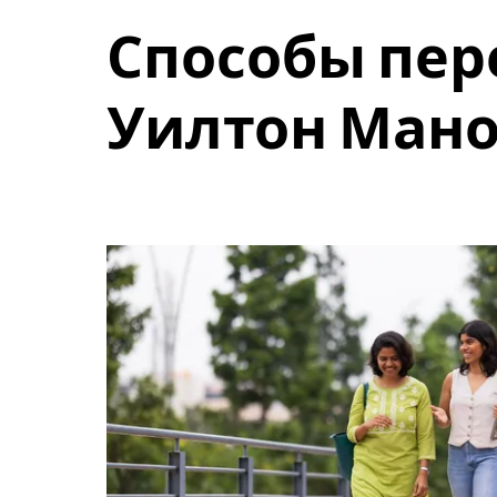
и
Способы пер
выбрать
дату.
Чтобы
закрыть
Уилтон Мано
календарь,
нажмите
Esc.