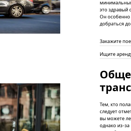
минимальным
это здравый 
Он особенно 
добраться до
Закажите пое
Ищите аренду
Обще
тран
Тем, кто пол
следует отме
вы можете ле
однако из-за