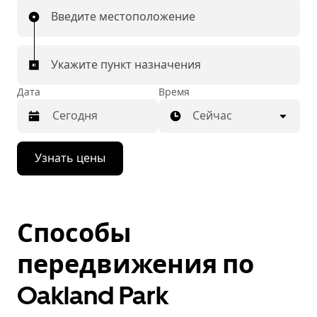
Введите местоположение
Укажите пункт назначения
Дата
Время
Сейчас
Нажмите
Узнать цены
стрелку
вниз,
чтобы
перейти
к
Способы
календарю
и
выбрать
передвижения по
дату.
Чтобы
Oakland Park
закрыть
календарь,
нажмите