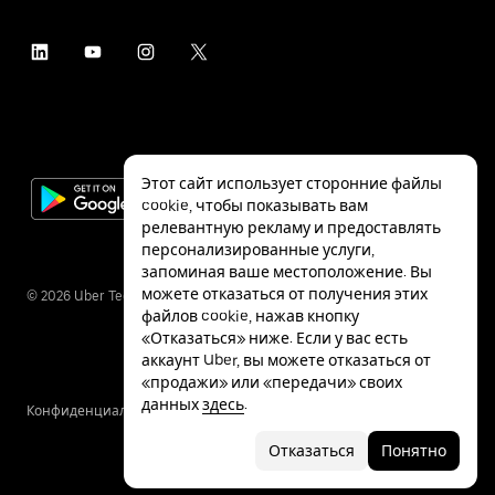
Этот сайт использует сторонние файлы
cookie, чтобы показывать вам
релевантную рекламу и предоставлять
персонализированные услуги,
запоминая ваше местоположение. Вы
можете отказаться от получения этих
©
2026
Uber Technologies Inc.
файлов cookie, нажав кнопку
«Отказаться» ниже. Если у вас есть
аккаунт Uber, вы можете отказаться от
«продажи» или «передачи» своих
данных
здесь
.
Конфиденциальность
Специальные
Условия
возможности
Отказаться
Понятно