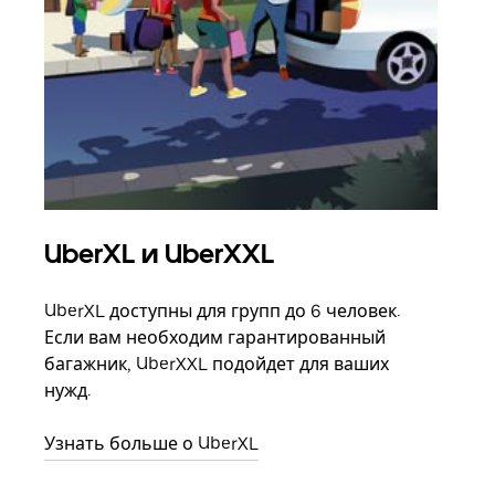
UberXL и UberXXL
Гр
UberXL доступны для групп до 6 человек.
Когд
Если вам необходим гарантированный
семь
багажник, UberXXL подойдет для ваших
выбр
нужд.
назн
Узнать больше о UberXL
Узна