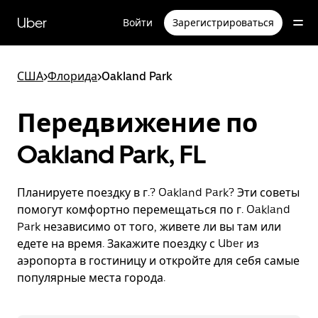
Пропустить
и
Uber
Войти
Зарегистрироваться
перейти
к
основному
содержимому
США
>
Флорида
>
Oakland Park
Передвижение по
Oakland Park, FL
Планируете поездку в г.? Oakland Park? Эти советы
помогут комфортно перемещаться по г. Oakland
Park независимо от того, живете ли вы там или
едете на время. Закажите поездку с Uber из
аэропорта в гостиницу и откройте для себя самые
популярные места города.