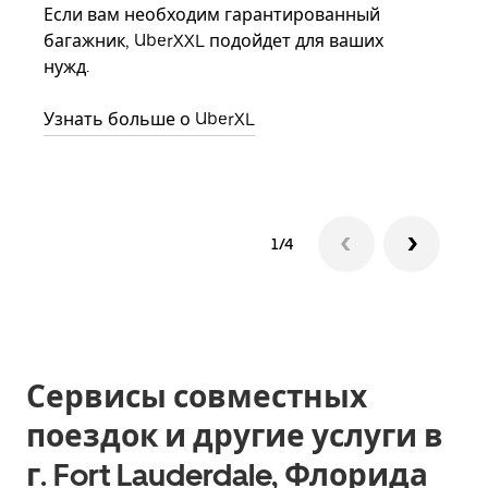
Если вам необходим гарантированный
семь
багажник, UberXXL подойдет для ваших
выбр
нужд.
назн
Узнать больше о UberXL
Узна
1/4
Сервисы совместных
поездок и другие услуги в
г. Fort Lauderdale, Флорида