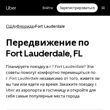
Пропустить
и
Uber
Войти
Зарегистрироваться
перейти
к
основному
содержимому
США
>
Флорида
>
Fort Lauderdale
Передвижение по
Fort Lauderdale, FL
Планируете поездку в г.? Fort Lauderdale? Эти
советы помогут комфортно перемещаться по
г. Fort Lauderdale независимо от того, живете ли
вы там или едете на время. Закажите поездку с
Uber из аэропорта в гостиницу и откройте для
себя самые популярные места города.