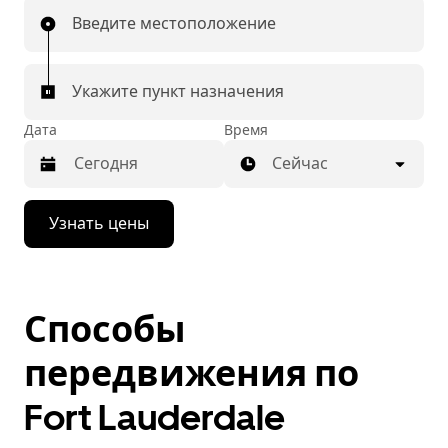
Введите местоположение
Укажите пункт назначения
Дата
Время
Сейчас
Нажмите
Узнать цены
стрелку
вниз,
чтобы
перейти
к
Способы
календарю
и
выбрать
передвижения по
дату.
Чтобы
Fort Lauderdale
закрыть
календарь,
нажмите