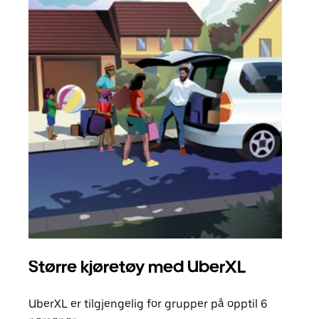
Større kjøretøy med UberXL
Gr
UberXL er tilgjengelig for grupper på opptil 6
Når d