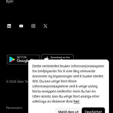
Byer
Dette nettstedet bruker informasjonskapsler
fra tredjeparter for å vise deg relevante
annonser og tilpasninger ved å huske stedet
ditt. Du kan velge bort disse
©
2026
Uber Technologies Inc.
informasjonskapslene ved å velge «Velg
bort»-knappen nedenfor. Hvis du har en
Uber-konto, kan du velge bort «salg» eller
«deling» av dataene dine
her
.
Personvern
Tilgjengelighet
Vilkår
Meld deg ut
Oppfattet