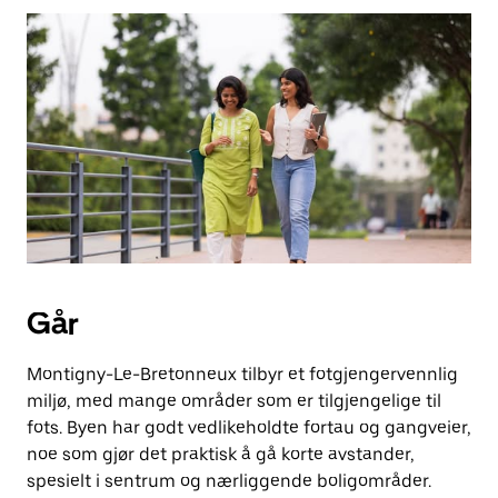
Esc-
knappen
for
å
lukke
kalenderen.
Går
Montigny-Le-Bretonneux tilbyr et fotgjengervennlig
miljø, med mange områder som er tilgjengelige til
fots. Byen har godt vedlikeholdte fortau og gangveier,
noe som gjør det praktisk å gå korte avstander,
spesielt i sentrum og nærliggende boligområder.