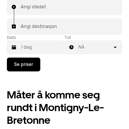
Angi stedet
Angi destinasjon
Dato
Tid
Nå
Trykk
Se priser
på
piltast
ned
for
å
Måter å komme seg
åpne
kalenderen
og
rundt i Montigny-Le-
velge
en
Bretonne
dato.
Trykk
på