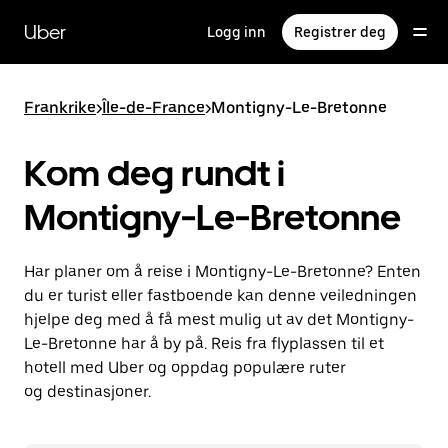
Hopp
til
Uber
Logg inn
Registrer deg
hovedinnholdet
Frankrike
>
Île-de-France
>
Montigny-Le-Bretonne
Kom deg rundt i
Montigny-Le-Bretonne
Har planer om å reise i Montigny-Le-Bretonne? Enten
du er turist eller fastboende kan denne veiledningen
hjelpe deg med å få mest mulig ut av det Montigny-
Le-Bretonne har å by på. Reis fra flyplassen til et
hotell med Uber og oppdag populære ruter
og destinasjoner.