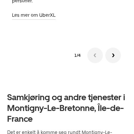
personer.
grup
hent
Les mer om UberXL
Finn
1/4
Samkjøring og andre tjenester i
Montigny-Le-Bretonne, Île-de-
France
Det er enkelt å komme seg rundt Montigny-Le-