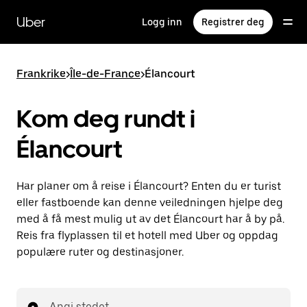
Hopp
til
Uber
Logg inn
Registrer deg
hovedinnholdet
Frankrike
>
Île-de-France
>
Élancourt
Kom deg rundt i
Élancourt
Har planer om å reise i Élancourt? Enten du er turist
eller fastboende kan denne veiledningen hjelpe deg
med å få mest mulig ut av det Élancourt har å by på.
Reis fra flyplassen til et hotell med Uber og oppdag
populære ruter og destinasjoner.
Angi stedet