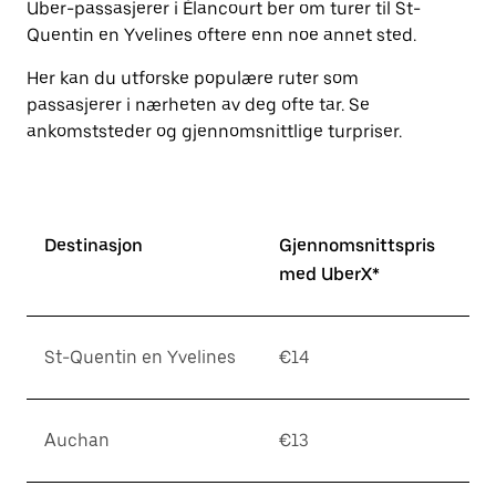
Uber-passasjerer i Élancourt ber om turer til St-
knappen
for
Quentin en Yvelines oftere enn noe annet sted.
å
lukke
Her kan du utforske populære ruter som
kalenderen.
passasjerer i nærheten av deg ofte tar. Se
ankomststeder og gjennomsnittlige turpriser.
Destinasjon
Gjennomsnittspris
med UberX*
St-Quentin en Yvelines
€14
Auchan
€13