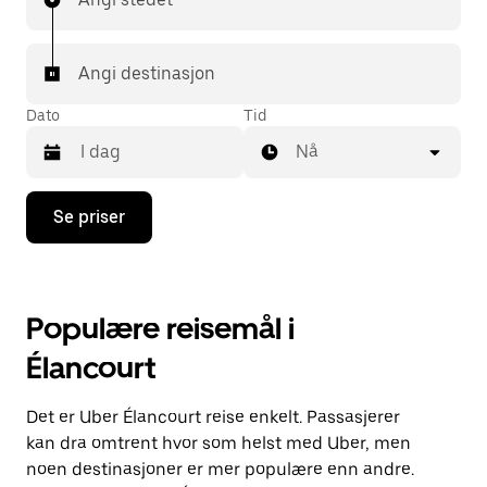
Angi destinasjon
Dato
Tid
Nå
Trykk
Se priser
på
piltast
ned
for
å
Populære reisemål i
åpne
kalenderen
Élancourt
og
velge
en
Det er Uber Élancourt reise enkelt. Passasjerer
dato.
Trykk
kan dra omtrent hvor som helst med Uber, men
på
noen destinasjoner er mer populære enn andre.
Esc-