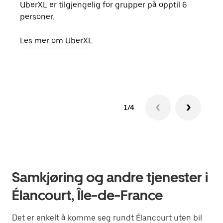
UberXL er tilgjengelig for grupper på opptil 6
Når d
personer.
grup
hent
Les mer om UberXL
Finn
1/4
Samkjøring og andre tjenester i
Élancourt, Île-de-France
Det er enkelt å komme seg rundt Élancourt uten bil