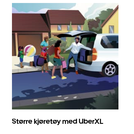
Større kjøretøy med UberXL
Gr