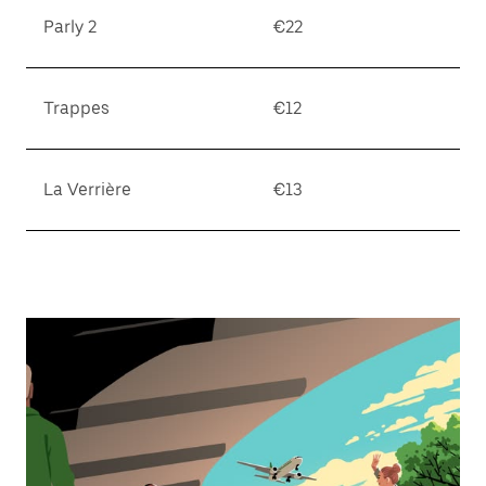
Parly 2
€22
Trappes
€12
La Verrière
€13