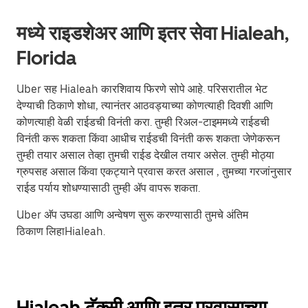
मध्ये राइडशेअर आणि इतर सेवा Hialeah,
Florida
Uber सह Hialeah कारशिवाय फिरणे सोपे आहे. परिसरातील भेट
देण्याची ठिकाणे शोधा, त्यानंतर आठवड्याच्या कोणत्याही दिवशी आणि
कोणत्याही वेळी राईडची विनंती करा. तुम्ही रिअल-टाइममध्ये राईडची
विनंती करू शकता किंवा आधीच राईडची विनंती करू शकता जेणेकरून
तुम्ही तयार असाल तेव्हा तुमची राईड देखील तयार असेल. तुम्ही मोठ्या
ग्रुपसह असाल किंवा एकट्याने प्रवास करत असाल , तुमच्या गरजांनुसार
राईड पर्याय शोधण्यासाठी तुम्ही ॲप वापरू शकता.
Uber अ‍ॅप उघडा आणि अन्वेषण सुरू करण्यासाठी तुमचे अंतिम
ठिकाण लिहाHialeah.
Hialeah टॅक्सी आणि इतर प्रवासाच्या