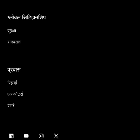
ग्लोबल सिटिझनशिप
सुरक्षा
शाश्वतता
प्रवास
रिझर्व्ह
एअरपोर्ट्स
शहरे