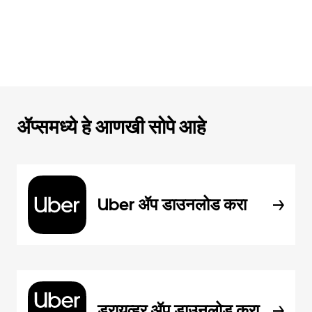
ॲप्समध्ये हे आणखी सोपे आहे
Uber ॲप डाउनलोड करा
ड्रायव्हर ॲप डाउनलोड करा