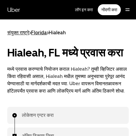
मुख्य
सामग्रीवर
Uber
लॉग इन करा
नोंदणी करा
जा
संयुक्त राष्ट्रे
>
Florida
>
Hialeah
Hialeah, FL मध्ये प्रवास करा
मध्ये प्रवास करण्याचे नियोजन कराल Hialeah? तुम्ही व्हिजिटर असाल
किंवा रहिवासी असाल, Hialeah मधील तुमच्या अनुभवाचा पुरेपूर आनंद
घेण्यासाठी या मार्गदर्शकाची मदत घ्या. Uber वापरून विमानतळावरून
हॉटेलपर्यंत प्रवास करा आणि लोकप्रिय मार्ग आणि अंतिम ठिकाणे शोधा.
लोकेशन एन्टर करा
अंतिम ठिकाण लिहा