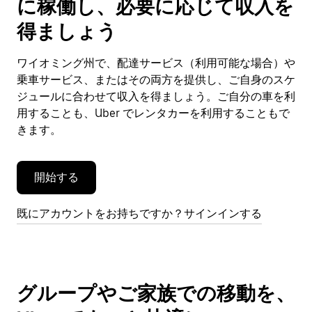
に稼働し、必要に応じて収入を
カ
レ
得ましょう
ン
ダ
ワイオミング州で、配達サービス（利用可能な場合）や
ー
乗車サービス、またはその両方を提供し、ご自身のスケ
を
閉
ジュールに合わせて収入を得ましょう。ご自分の車を利
じ
用することも、Uber でレンタカーを利用することもで
ま
きます。
す。
開始する
既にアカウントをお持ちですか？サインインする
グループやご家族での移動を、