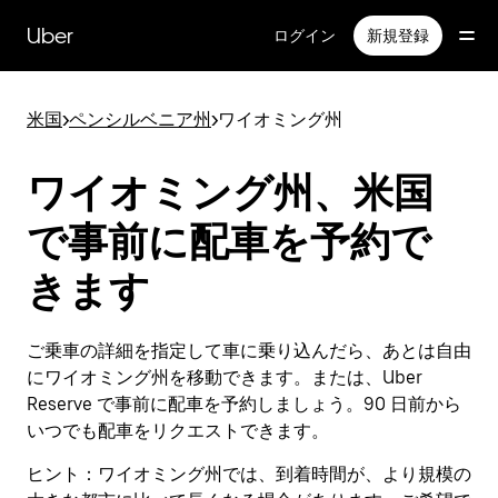
メ
イ
Uber
ログイン
新規登録
ン
コ
ン
米国
>
ペンシルベニア州
>
ワイオミング州
テ
ン
ツ
ワイオミング州、米国
へ
ス
で事前に配車を予約で
キ
ッ
きます
プ
ご乗車の詳細を指定して車に乗り込んだら、あとは自由
にワイオミング州を移動できます。または、Uber
Reserve で事前に配車を予約しましょう。90 日前から
いつでも配車をリクエストできます。
ヒント：
ワイオミング州では、到着時間が、より規模の