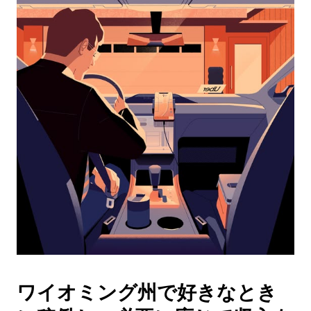
レ
ン
ダ
ー
を
操
作
し、
日
付
を
選
択
し
ま
す。
ESC
ボ
タ
ワイオミング州で好きなとき
ン
で