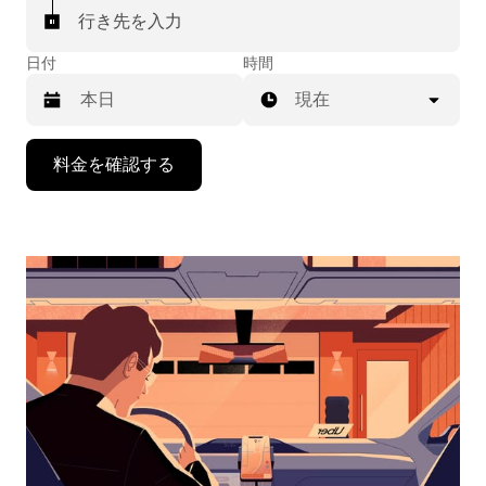
行き先を入力
日付
時間
現在
下
料金を確認する
矢
印
キ
ー
で
カ
レ
ン
ダ
ー
を
操
作
し、