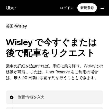
メ
イ
Uber
ログイン
新規登録
ン
コ
ン
英国
>
Wisley
テ
ン
ツ
Wisley で今すぐまたは
へ
ス
後で配車をリクエスト
キ
ッ
プ
乗車の詳細を追加すれば、手軽に乗り降り、Wisleyでの
移動が可能 。または、Uber Reserve をご利用の場合
は、最大 90 日前に事前予約を行うこともできます。
位置情報を入力