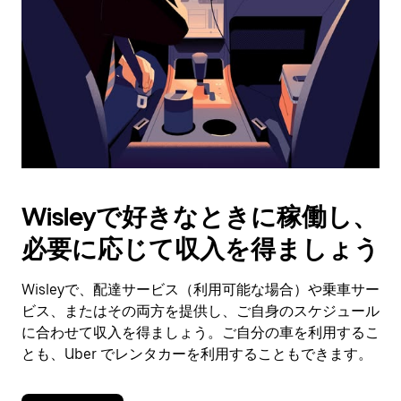
日
付
を
選
択
し
ま
す。
ESC
ボ
タ
Wisleyで好きなときに稼働し、
ン
で
必要に応じて収入を得ましょう
カ
レ
ン
Wisleyで、配達サービス（利用可能な場合）や乗車サー
ダ
ビス、またはその両方を提供し、ご自身のスケジュール
ー
に合わせて収入を得ましょう。ご自分の車を利用するこ
を
とも、Uber でレンタカーを利用することもできます。
閉
じ
ま